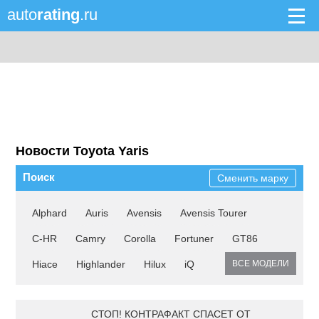
auto
rating
.ru
Новости Toyota Yaris
Поиск
Сменить марку
Alphard
Auris
Avensis
Avensis Tourer
C-HR
Camry
Corolla
Fortuner
GT86
Hiace
Highlander
Hilux
iQ
ВСЕ МОДЕЛИ
СТОП! КОНТРАФАКТ СПАСЕТ ОТ