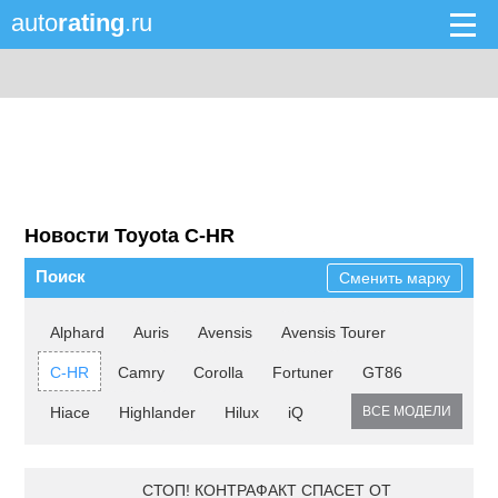
auto
rating
.ru
Новости Toyota C-HR
Поиск
Сменить марку
Alphard
Auris
Avensis
Avensis Tourer
C-HR
Camry
Corolla
Fortuner
GT86
Hiace
Highlander
Hilux
iQ
ВСЕ МОДЕЛИ
СТОП! КОНТРАФАКТ СПАСЕТ ОТ