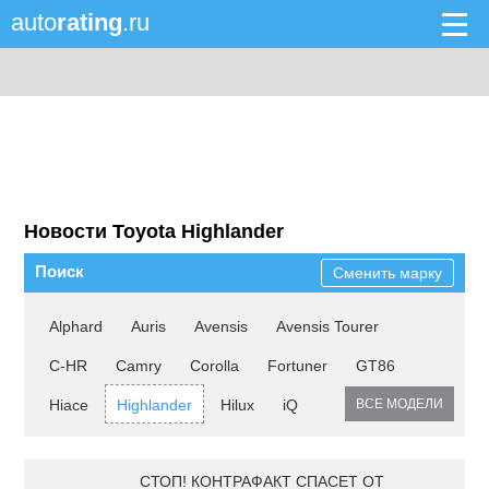
auto
rating
.ru
Новости Toyota Highlander
Поиск
Сменить марку
Alphard
Auris
Avensis
Avensis Tourer
C-HR
Camry
Corolla
Fortuner
GT86
Hiace
Highlander
Hilux
iQ
ВСЕ МОДЕЛИ
СТОП! КОНТРАФАКТ СПАСЕТ ОТ