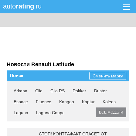
auto
rating
.ru
Новости Renault Latitude
Поиск
Сменить марку
Arkana
Clio
Clio RS
Dokker
Duster
Espace
Fluence
Kangoo
Kaptur
Koleos
Laguna
Laguna Coupe
ВСЕ МОДЕЛИ
СТОП! КОНТРАФАКТ СПАСЕТ ОТ