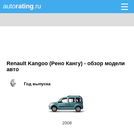
auto
rating
.ru
Renault Kangoo (Рено Кангу) - обзор модели
авто
Год выпуска
2008