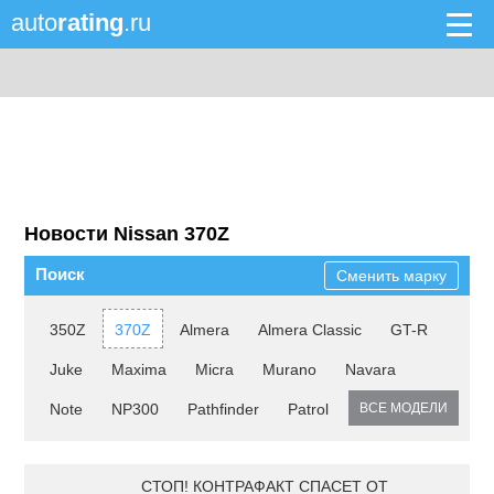
auto
rating
.ru
Новости Nissan 370Z
Поиск
Сменить марку
350Z
370Z
Almera
Almera Classic
GT-R
Juke
Maxima
Micra
Murano
Navara
Note
NP300
Pathfinder
Patrol
ВСЕ МОДЕЛИ
СТОП! КОНТРАФАКТ СПАСЕТ ОТ