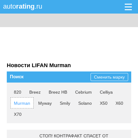
auto
rating
.ru
Новости LIFAN Murman
Поиск
Сменить марку
820
Breez
Breez HB
Cebrium
Celliya
Murman
Myway
Smily
Solano
X50
X60
X70
СТОП! КОНТРАФАКТ СПАСЕТ ОТ