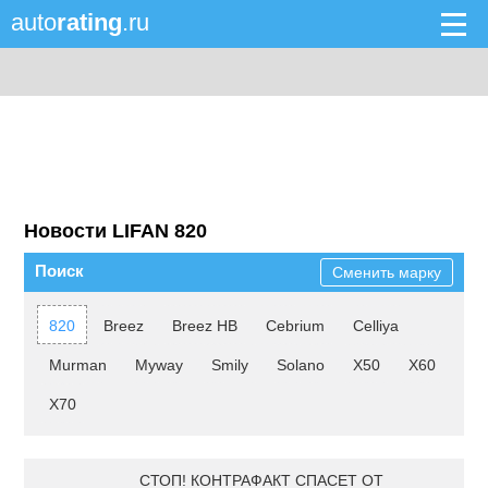
auto
rating
.ru
Новости LIFAN 820
Поиск
Сменить марку
820
Breez
Breez HB
Cebrium
Celliya
Murman
Myway
Smily
Solano
X50
X60
X70
СТОП! КОНТРАФАКТ СПАСЕТ ОТ