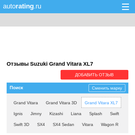
auto
rating
.ru
Отзывы Suzuki Grand Vitara XL7
ДОБАВИТЬ ОТЗЫВ
Поиск
Сменить марку
Grand Vitara
Grand Vitara 3D
Grand Vitara XL7
Ignis
Jimny
Kizashi
Liana
Splash
Swift
Swift 3D
SX4
SX4 Sedan
Vitara
Wagon R