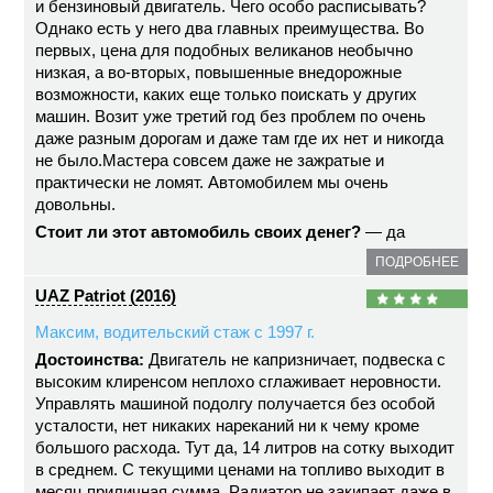
и бензиновый двигатель. Чего особо расписывать?
Однако есть у него два главных преимущества. Во
первых, цена для подобных великанов необычно
низкая, а во-вторых, повышенные внедорожные
возможности, каких еще только поискать у других
машин. Возит уже третий год без проблем по очень
даже разным дорогам и даже там где их нет и никогда
не было.Мастера совсем даже не зажратые и
практически не ломят. Автомобилем мы очень
довольны.
Стоит ли этот автомобиль своих денег?
— да
ПОДРОБНЕЕ
UAZ Patriot (2016)
Максим, водительский стаж с 1997 г.
Достоинства:
Двигатель не капризничает, подвеска с
высоким клиренсом неплохо сглаживает неровности.
Управлять машиной подолгу получается без особой
усталости, нет никаких нареканий ни к чему кроме
большого расхода. Тут да, 14 литров на сотку выходит
в среднем. С текущими ценами на топливо выходит в
месяц приличная сумма. Радиатор не закипает даже в