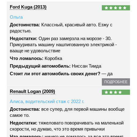
Ford Kuga (2013)
Ольга
Достоинства:
Классный, красивый авто. Езжу с
радостью.
Недостатки:
Один раз замерзла на морозе - 30.
Прикуривать машину нашпигованную электрикой -
вааще не удовольствие
Что ломалось:
Коробка
Предыдущий автомобиль:
Ниссан Тиида
Стоит ли этот автомобиль своих денег?
— да
ПОДРОБНЕЕ
Renault Logan (2009)
Алиса, водительский стаж с 2022 г.
Достоинства:
все супер, для первой машины вообще
самое то.
Недостатки:
тяжеловато поворачивать на маленькой
скорости, но думаю, что это время привычки
Что ломалось:
ничего не ломалось за все это время