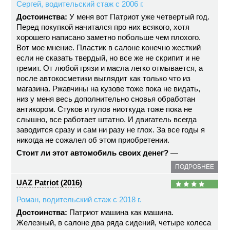
Сергей, водительский стаж с 2006 г.
Достоинства:
У меня вот Патриот уже четвертый год.
Перед покупкой начитался про них всякого, хотя
хорошего написано заметно побольше чем плохого.
Вот мое мнение. Пластик в салоне конечно жесткий
если не сказать твердый, но все же не скрипит и не
гремит. От любой грязи и масла легко отмывается, а
после автокосметики выглядит как только что из
магазина. Ржавчины на кузове тоже пока не видать,
низ у меня весь дополнительно сновья обработан
антикором. Стуков и гулов ниоткуда тоже пока не
слышно, все работает штатно. И двигатель всегда
заводится сразу и сам ни разу не глох. За все годы я
никогда не сожалел об этом приобретении.
Стоит ли этот автомобиль своих денег?
—
ПОДРОБНЕЕ
UAZ Patriot (2016)
Роман, водительский стаж с 2018 г.
Достоинства:
Патриот машина как машина.
Железный, в салоне два ряда сидений, четыре колеса