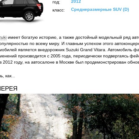
2012
год:
Среднеразмерные SUV (D)
класс:
uki
имеет богатую историю, а также достойный модельный ряд ав
опулярностью по всему миру. И главным успехом этого автоконцер
мобилей является внедорожник Suzuki Grand Vitara. Автомобиль фа
менений производится с 2005 года, периодически подвергаясь фей
в 2012 году, на автосалоне в Москве был продемонстрирован обно
, как...
ЛЕРЕЯ