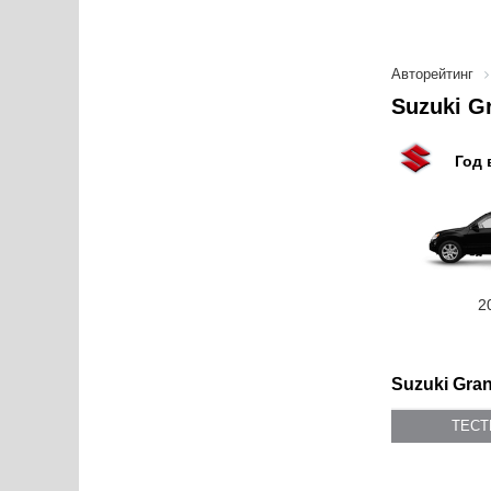
Авторейтинг
Suzuki G
Год 
2
Suzuki Gran
ТЕС