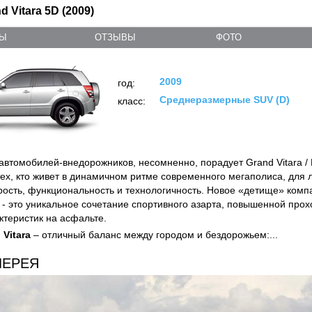
d Vitara 5D (2009)
ТЫ
ОТЗЫВЫ
ФОТО
2009
год:
Среднеразмерные SUV (D)
класс:
автомобилей-внедорожников, несомненно, порадует
Grand Vitara /
ех, кто живет в динамичном ритме современного мегаполиса, для 
ость, функциональность и технологичность. Новое «детище» ком
- это уникальное сочетание спортивного азарта, повышенной про
ктеристик на асфальте.
 Vitara
– отличный баланс между городом и бездорожьем:...
ЛЕРЕЯ