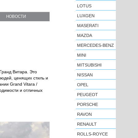
LOTUS
LUXGEN
НОВОСТИ
MASERATI
MAZDA
MERCEDES-BENZ
MINI
MITSUBISHI
 Гранд Витара
. Это
NISSAN
людей, ценящих стиль и
пании
Grand Vitara /
OPEL
ходимости и отличных
PEUGEOT
PORSCHE
RAVON
RENAULT
ROLLS-ROYCE