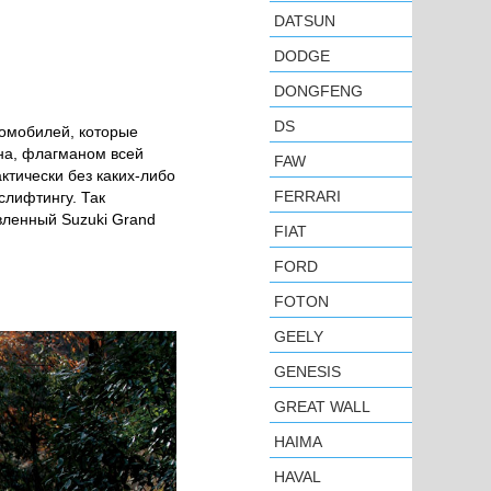
DATSUN
DODGE
DONGFENG
DS
томобилей, которые
на, флагманом всей
FAW
ктически без каких-либо
FERRARI
слифтингу. Так
вленный Suzuki Grand
FIAT
FORD
FOTON
GEELY
GENESIS
GREAT WALL
HAIMA
HAVAL