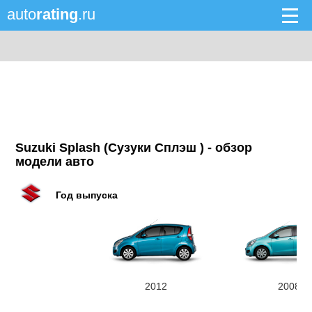
auto
rating
.ru
Suzuki Splash (Сузуки Сплэш ) - обзор
модели авто
Год выпуска
2012
2008