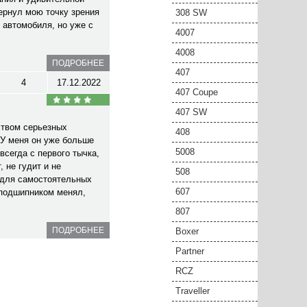
ернул мою точку зрения
308 SW
 автомобиля, но уже с
4007
4008
ПОДРОБНЕЕ
407
4
17.12.2022
407 Coupe
407 SW
ством серьезных
408
У меня он уже больше
5008
всегда с первого тычка,
 не гудит и не
508
 для самостоятельных
607
 подшипником менял,
807
ПОДРОБНЕЕ
Boxer
Partner
RCZ
Traveller