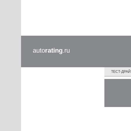
auto
rating
.ru
ТЕСТ-ДРА