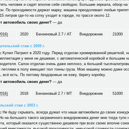
ять человек и сидят вполне себе свободно. Большие зеркала, обзор на 
он. По проходимости держат марку, машина преодолевает любые препят
15 литров где-то на сотку уходит в городе, по трассе около 12.
от автомобиль своих денег?
— да
2016)
2020
Бензиновый 2.7 / AT
Внедорожник
21000
ительский стаж с 2009 г.
:
Купил Патриот в 2020 году. Перед отделан хромированной решеткой, н
мплектация у меня не дешевая, с автоматической коробкой и большим 
водителя. Салон отделан очень даже неплохо, а большой тысячалитров
 петлями в полу вмещает пол тонны груза. Мою машину можно даже ос
 всё есть. По лютому бездорожью не езжу, берегу коробку.
от автомобиль своих денег?
— да
2016)
2018
Бензиновый 2.7 / MT
Внедорожник
51000
ьский стаж с 2003 г.
:
Не буду скрывать, всегда думал что наши автомобили до своих конкуре
Но на большого такого заграничного внедорожника денег мне тогда тупо 
та, который оказался существенно дешевле при всех своих вполне сои
ошей вместимости, высокой проходимости, невысокой стоимости содерж