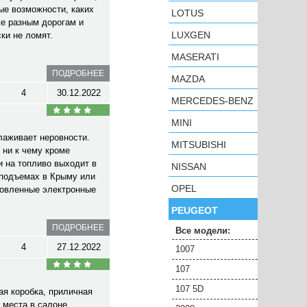
ые возможности, каких
LOTUS
же разным дорогам и
LUXGEN
ки не ломят.
MASERATI
ПОДРОБНЕЕ
MAZDA
4
30.12.2022
MERCEDES-BENZ
MINI
лаживает неровности.
MITSUBISHI
 ни к чему кроме
и на топливо выходит в
NISSAN
 подъемах в Крыму или
OPEL
ановленные электронные
PEUGEOT
ПОДРОБНЕЕ
Все модели:
4
27.12.2022
1007
107
107 5D
ая коробка, приличная
 места в салоне,