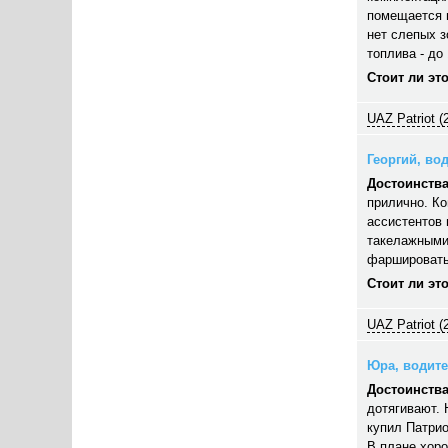
помещается п
нет слепых з
топлива - до 
Стоит ли эт
UAZ Patriot (
Георгий, вод
Достоинства
прилично. Ко
ассистентов 
такелажными
фаршировать,
Стоит ли эт
UAZ Patriot (
Юра, водител
Достоинства
дотягивают. 
купил Патрио
В плане хор