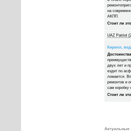
ремонтоприго
на современн
АКПП.
Стоит ли эт
UAZ Patriot (
Кирилл, води
Достоинства
преимуществ
двух лет и п
ездит по асф
ломается. В
ремонтов и 
сам коробку 
Стоит ли эт
Актуальные 