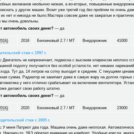
обных великанов необычно низкая, а во-вторых, повышенные внедорожн
оискать у других машин. Возит уже третий год без проблем по очень да
 их нет и никогда не было.Мастера совсем даже не зажратые и практичес
 мы очень довольны.
от автомобиль своих денег?
— да
2016)
2018
Бензиновый 2.7 / MT
Внедорожник
41000
ительский стаж с 1997 г.
:
Двигатель не капризничает, подвеска с высоким клиренсом неплохо сг
шиной подолгу получается без особой усталости, нет никаких нареканий
хода. Тут да, 14 литров на сотку выходит в среднем. С текущими ценам
ная сумма. Радиатор не закипает даже в самую жару на долгих горных
автоматика у него отлично срабатывает на включение вентилятора. Уст
тоже делают свою работу штатно.
от автомобиль своих денег?
— да
2016)
2020
Бензиновый 2.7 / MT
Внедорожник
23000
дительский стаж с 2005 г.
:
У меня Патриот два года. Машина очень даже неплохая. Автоматическ
. Наконец-то, УАЗ обратил внимание на комфорт. Удобные кресла, много