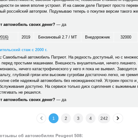
дности он меня вполне устроил. И на самом деле Патриот просто перев
ый российский автопром. Подумываю теперь о покупке версии такого же
от автомобиль своих денег?
— да
2016)
2019
Бензиновый 2.7 / MT
Внедорожник
32000
тельский стаж с 2000 г.
:
Самобытный автомобиль Патриот. На редкость доступный, но с множе
 перед простыми машинами. Внешность внушительная, ничего лишнего. 
ризнаюсь, ничего катастрофического у него я пока не выявил. Заводится 
альту, глубокой грязи или высоким сугробам достаточно легко, не гремит,
полне себе надежный автомобиль без неожиданностей. Устроен просто и
обслуживания доступно. На сервисе только диск сцепления с выжимным
стягивать не решился.
от автомобиль своих денег?
— да
1
2
3
4
242
отзывы об автомобилях Peugeot 508: