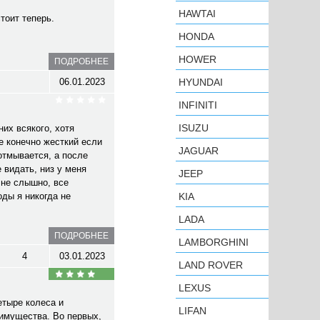
HAWTAI
стоит теперь.
HONDA
HOWER
ПОДРОБНЕЕ
06.01.2023
HYUNDAI
INFINITI
ISUZU
их всякого, хотя
е конечно жесткий если
JAGUAR
 отмывается, а после
 видать, низ у меня
JEEP
 не слышно, все
оды я никогда не
KIA
LADA
ПОДРОБНЕЕ
LAMBORGHINI
4
03.01.2023
LAND ROVER
LEXUS
етыре колеса и
LIFAN
еимущества. Во первых,