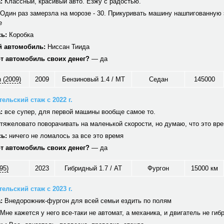
:
Классный, красивый авто. Езжу с радостью.
Один раз замерзла на морозе - 30. Прикуривать машину нашпигованную 
е
ь:
Коробка
 автомобиль:
Ниссан Тиида
от автомобиль своих денег?
— да
 (2009)
2009
Бензиновый 1.4 / MT
Седан
145000
ельский стаж с 2022 г.
:
все супер, для первой машины вообще самое то.
тяжеловато поворачивать на маленькой скорости, но думаю, что это вр
ь:
ничего не ломалось за все это время
от автомобиль своих денег?
— да
95)
2023
Гибридный 1.7 / AT
Фургон
15000 км
ельский стаж с 2023 г.
:
Внедорожник-фургон для всей семьи ездить по полям
Мне кажется у него все-таки не автомат, а механика, и двигатель не гиб