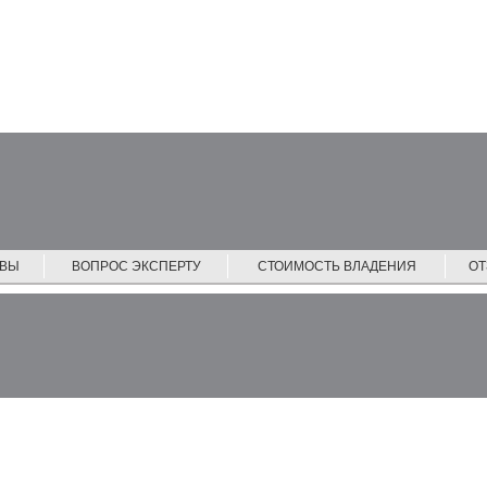
ЙВЫ
ВОПРОС ЭКСПЕРТУ
СТОИМОСТЬ ВЛАДЕНИЯ
О