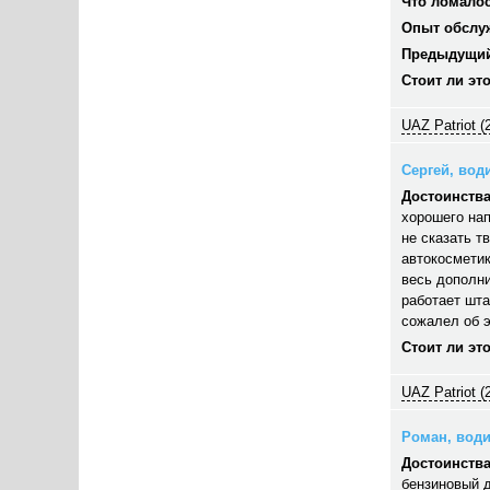
Что ломалос
Опыт обслу
Предыдущий
Стоит ли эт
UAZ Patriot (
Сергей, води
Достоинства
хорошего нап
не сказать т
автокосметик
весь дополни
работает шта
сожалел об э
Стоит ли эт
UAZ Patriot (
Роман, водит
Достоинства
бензиновый д