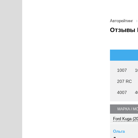
Авторейтинг
Отзывы 
1007
1
207 RC
4007
4
МАРКА / М
Ford Kuga (2
Ольга