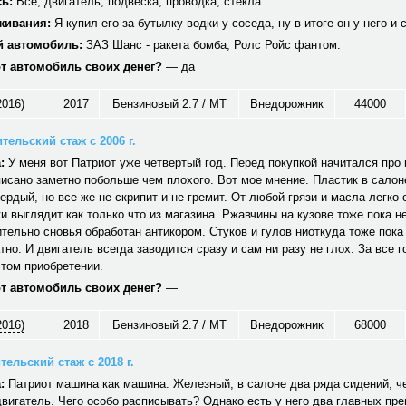
ь:
Все, двигатель, подвеска, проводка, стекла
живания:
Я купил его за бутылку водки у соседа, ну в итоге он у него и 
 автомобиль:
ЗАЗ Шанс - ракета бомба, Ролс Ройс фантом.
от автомобиль своих денег?
— да
2016)
2017
Бензиновый 2.7 / MT
Внедорожник
44000
тельский стаж с 2006 г.
:
У меня вот Патриот уже четвертый год. Перед покупкой начитался про н
исано заметно побольше чем плохого. Вот мое мнение. Пластик в салон
вердый, но все же не скрипит и не гремит. От любой грязи и масла легко
и выглядит как только что из магазина. Ржавчины на кузове тоже пока не
тельно сновья обработан антикором. Стуков и гулов ниоткуда тоже пока
тно. И двигатель всегда заводится сразу и сам ни разу не глох. За все г
том приобретении.
от автомобиль своих денег?
—
2016)
2018
Бензиновый 2.7 / MT
Внедорожник
68000
ельский стаж с 2018 г.
:
Патриот машина как машина. Железный, в салоне два ряда сидений, ч
вигатель. Чего особо расписывать? Однако есть у него два главных пр