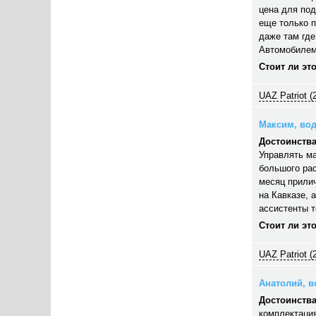
цена для под
еще только п
даже там где
Автомобилем
Стоит ли эт
UAZ Patriot (
Максим, вод
Достоинства
Управлять ма
большого рас
месяц прилич
на Кавказе, 
ассистенты 
Стоит ли эт
UAZ Patriot (
Анатолий, во
Достоинства
комплектация