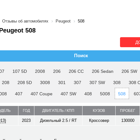
Отзывы об автомобилях
Peugeot
508
Peugeot 508
Д
Поиск
07
107 5D
2008
206
206 CC
206 Sedan
206 SW
208
208 5D
3008
301
307
307 SW
308
308 
008
407
407 Coupe
407 SW
408
5008
508
60
ОДЕЛЬ
ГОД
ДВИГАТЕЛЬ / КПП
КУЗОВ
ПРОБЕГ
013)
2023
Дизельный 2.5 / RT
Кроссовер
130000