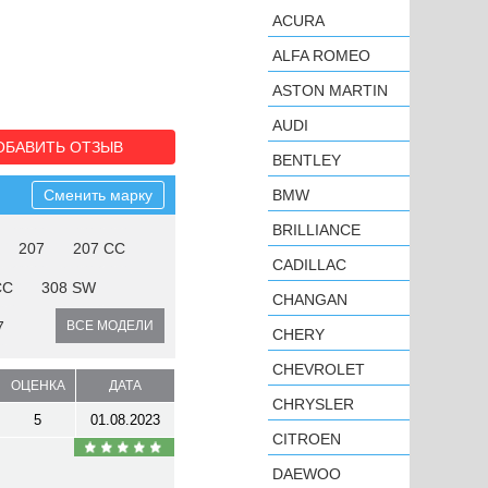
ACURA
ALFA ROMEO
ASTON MARTIN
AUDI
ОБАВИТЬ ОТЗЫВ
BENTLEY
Сменить марку
BMW
BRILLIANCE
207
207 CC
CADILLAC
CC
308 SW
CHANGAN
7
ВСЕ МОДЕЛИ
CHERY
CHEVROLET
ОЦЕНКА
ДАТА
CHRYSLER
5
01.08.2023
CITROEN
DAEWOO