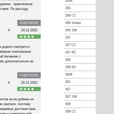
2008
уровне - практически
206
ствия. По расходу
206 CC
206 Sedan
ПОДРОБНЕЕ
4
24.12.2022
206 SW
207
207 CC
а дороге смотрится
набором электронных
207 RC
ый багажник с
208
обо дополнительно не
208 5D
3008
ПОДРОБНЕЕ
301
4
20.12.2022
307
307 SW
нтов из-за рубежа не
не хватало, поэтому
308
змеримых достоинствах.
308 CC
ания и удивительной