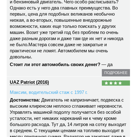
и бензиновый двигатель. Чего особо расписывать?
Однако есть у него два главных преимущества. Во
первых, цена для подобных великанов необычно
низкая, а во-вторых, повышенные внедорожные
возможности, каких еще только поискать у других
машин. Возит уже третий год без проблем по очень
даже разным дорогам и даже там где их нет и никогда
не было.Мастера совсем даже не зажратые и
практически не ломят. Автомобилем мы очень
довольны.
Стоит ли этот автомобиль своих денег?
— да
ПОДРОБНЕЕ
UAZ Patriot (2016)
Максим, водительский стаж с 1997 г.
Достоинства:
Двигатель не капризничает, подвеска с
высоким клиренсом неплохо сглаживает неровности.
Управлять машиной подолгу получается без особой
усталости, нет никаких нареканий ни к чему кроме
большого расхода. Тут да, 14 литров на сотку выходит
в среднем. С текущими ценами на топливо выходит в
месяц приличная сумма. Радиатор не закипает даже в