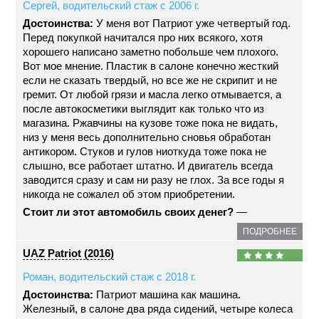
Сергей, водительский стаж с 2006 г.
Достоинства:
У меня вот Патриот уже четвертый год.
Перед покупкой начитался про них всякого, хотя
хорошего написано заметно побольше чем плохого.
Вот мое мнение. Пластик в салоне конечно жесткий
если не сказать твердый, но все же не скрипит и не
гремит. От любой грязи и масла легко отмывается, а
после автокосметики выглядит как только что из
магазина. Ржавчины на кузове тоже пока не видать,
низ у меня весь дополнительно сновья обработан
антикором. Стуков и гулов ниоткуда тоже пока не
слышно, все работает штатно. И двигатель всегда
заводится сразу и сам ни разу не глох. За все годы я
никогда не сожалел об этом приобретении.
Стоит ли этот автомобиль своих денег?
—
ПОДРОБНЕЕ
UAZ Patriot (2016)
Роман, водительский стаж с 2018 г.
Достоинства:
Патриот машина как машина.
Железный, в салоне два ряда сидений, четыре колеса