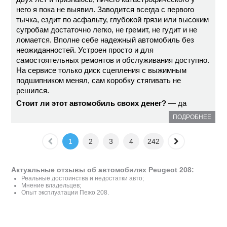
него я пока не выявил. Заводится всегда с первого
тычка, ездит по асфальту, глубокой грязи или высоким
сугробам достаточно легко, не гремит, не гудит и не
ломается. Вполне себе надежный автомобиль без
неожиданностей. Устроен просто и для
самостоятельных ремонтов и обслуживания доступно.
На сервисе только диск сцепления с выжимным
подшипником менял, сам коробку стягивать не
решился.
Стоит ли этот автомобиль своих денег?
— да
ПОДРОБНЕЕ
1
2
3
4
242
Актуальные отзывы об автомобилях Peugeot 208:
Реальные достоинства и недостатки авто;
Мнение владельцев;
Опыт эксплуатации Пежо 208.