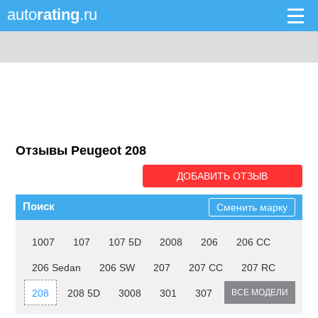
auto
rating
.ru
Отзывы Peugeot 208
ДОБАВИТЬ ОТЗЫВ
Поиск
Сменить марку
1007
107
107 5D
2008
206
206 CC
206 Sedan
206 SW
207
207 CC
207 RC
208
208 5D
3008
301
307
ВСЕ МОДЕЛИ