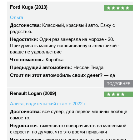
Ford Kuga (2013)
Ольга
Достоинства:
Классный, красивый авто. Езжу с
радостью.
Недостатки:
Один раз замерзла на морозе - 30.
Прикуривать машину нашпигованную электрикой -
вааще не удовольствие
Что ломалось:
Коробка
Предыдущий автомобиль:
Ниссан Тиида
Стоит ли этот автомобиль своих денег?
— да
ПОДРОБНЕЕ
Renault Logan (2009)
Алиса, водительский стаж с 2022 г.
Достоинства:
все супер, для первой машины вообще
самое то.
Недостатки:
тяжеловато поворачивать на маленькой
скорости, но думаю, что это время привычки
Что ломалось:
ничего не ломалось за все это время