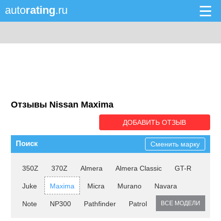
auto
rating
.ru
Отзывы Nissan Maxima
ДОБАВИТЬ ОТЗЫВ
Поиск
Сменить марку
350Z
370Z
Almera
Almera Classic
GT-R
Juke
Maxima
Micra
Murano
Navara
Note
NP300
Pathfinder
Patrol
ВСЕ МОДЕЛИ