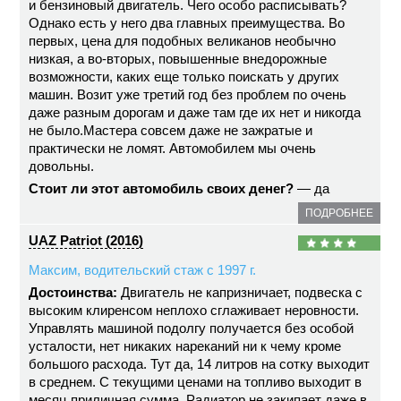
и бензиновый двигатель. Чего особо расписывать?
Однако есть у него два главных преимущества. Во
первых, цена для подобных великанов необычно
низкая, а во-вторых, повышенные внедорожные
возможности, каких еще только поискать у других
машин. Возит уже третий год без проблем по очень
даже разным дорогам и даже там где их нет и никогда
не было.Мастера совсем даже не зажратые и
практически не ломят. Автомобилем мы очень
довольны.
Стоит ли этот автомобиль своих денег?
— да
ПОДРОБНЕЕ
UAZ Patriot (2016)
Максим, водительский стаж с 1997 г.
Достоинства:
Двигатель не капризничает, подвеска с
высоким клиренсом неплохо сглаживает неровности.
Управлять машиной подолгу получается без особой
усталости, нет никаких нареканий ни к чему кроме
большого расхода. Тут да, 14 литров на сотку выходит
в среднем. С текущими ценами на топливо выходит в
месяц приличная сумма. Радиатор не закипает даже в