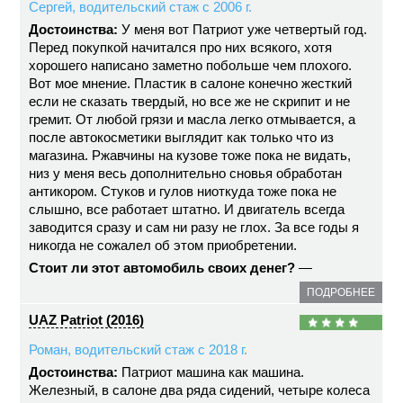
Сергей, водительский стаж с 2006 г.
Достоинства:
У меня вот Патриот уже четвертый год.
Перед покупкой начитался про них всякого, хотя
хорошего написано заметно побольше чем плохого.
Вот мое мнение. Пластик в салоне конечно жесткий
если не сказать твердый, но все же не скрипит и не
гремит. От любой грязи и масла легко отмывается, а
после автокосметики выглядит как только что из
магазина. Ржавчины на кузове тоже пока не видать,
низ у меня весь дополнительно сновья обработан
антикором. Стуков и гулов ниоткуда тоже пока не
слышно, все работает штатно. И двигатель всегда
заводится сразу и сам ни разу не глох. За все годы я
никогда не сожалел об этом приобретении.
Стоит ли этот автомобиль своих денег?
—
ПОДРОБНЕЕ
UAZ Patriot (2016)
Роман, водительский стаж с 2018 г.
Достоинства:
Патриот машина как машина.
Железный, в салоне два ряда сидений, четыре колеса