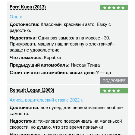
Ford Kuga (2013)
Ольга
Достоинства:
Классный, красивый авто. Езжу с
радостью.
Недостатки:
Один раз замерзла на морозе - 30.
Прикуривать машину нашпигованную электрикой -
вааще не удовольствие
Что ломалось:
Коробка
Предыдущий автомобиль:
Ниссан Тиида
Стоит ли этот автомобиль своих денег?
— да
ПОДРОБНЕЕ
Renault Logan (2009)
Алиса, водительский стаж с 2022 г.
Достоинства:
все супер, для первой машины вообще
самое то.
Недостатки:
тяжеловато поворачивать на маленькой
скорости, но думаю, что это время привычки
Что ломалось:
ничего не ломалось за все это время