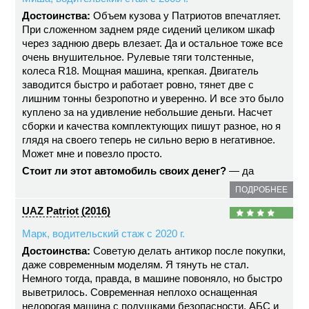
Достоинства:
Объем кузова у Патриотов впечатляет.
При сложенном заднем ряде сидений целиком шкаф
через заднюю дверь влезает. Да и остальное тоже все
очень внушительное. Рулевые тяги толстенные,
колеса R18. Мощная машина, крепкая. Двигатель
заводится быстро и работает ровно, тянет две с
лишним тонны безропотно и уверенно. И все это было
куплено за на удивление небольшие деньги. Насчет
сборки и качества комплектующих пишут разное, но я
глядя на своего теперь не сильно верю в негативное.
Может мне и повезло просто.
Стоит ли этот автомобиль своих денег?
— да
ПОДРОБНЕЕ
UAZ Patriot (2016)
Марк, водительский стаж с 2020 г.
Достоинства:
Советую делать антикор после покупки,
даже современным моделям. Я тянуть не стал.
Немного тогда, правда, в машине повоняло, но быстро
выветрилось. Современная неплохо оснащенная
недорогая машина с подушками безопасности, АБС и