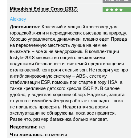
Mitsubishi Eclipse Cross (2017)
Aleksey
Достоинства:
Красивый и мощный кроссовер для
городской жизни и периодических выездов на природу.
Хорошо управляется, динамичен, плавно едет. Правда
на пересеченную местность лучше на нем не
выезжать – все ж не внедорожник. В комплектации
Instyle-2018 множество опций с несколькими
подушками безопасности, системой предотвращения
столкновений, контроля слепых зон. Не говоря уже про
антиблокировочную систему – ABS-, систему
стабилизации ESP, помощь при старте в гору HSA, а
также крепление детского кресла ISOFIX. В салоне
удобно, у водителя хороший обзор. Надеюсь, защита
от угона с иммобилайзером работает как надо – пока
не пришлось проверять. Недостатки за время
эксплуатации не обнаружены, пока все нравится.
Разве что, размер багажника больно маловат.
Недостатки:
нет
Что ломалось:
по мелочи