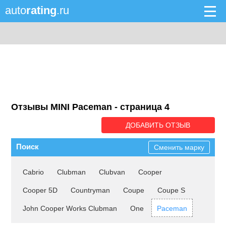
auto
rating
.ru
Отзывы MINI Paceman - cтраница 4
ДОБАВИТЬ ОТЗЫВ
Поиск
Сменить марку
Cabrio
Clubman
Clubvan
Cooper
Cooper 5D
Countryman
Coupe
Coupe S
John Cooper Works Clubman
One
Paceman