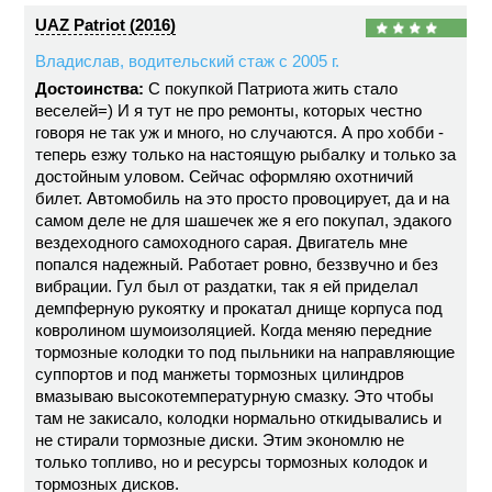
UAZ Patriot (2016)
Владислав, водительский стаж с 2005 г.
Достоинства:
С покупкой Патриота жить стало
веселей=) И я тут не про ремонты, которых честно
говоря не так уж и много, но случаются. А про хобби -
теперь езжу только на настоящую рыбалку и только за
достойным уловом. Сейчас оформляю охотничий
билет. Автомобиль на это просто провоцирует, да и на
самом деле не для шашечек же я его покупал, эдакого
вездеходного самоходного сарая. Двигатель мне
попался надежный. Работает ровно, беззвучно и без
вибрации. Гул был от раздатки, так я ей приделал
демпферную рукоятку и прокатал днище корпуса под
ковролином шумоизоляцией. Когда меняю передние
тормозные колодки то под пыльники на направляющие
суппортов и под манжеты тормозных цилиндров
вмазываю высокотемпературную смазку. Это чтобы
там не закисало, колодки нормально откидывались и
не стирали тормозные диски. Этим экономлю не
только топливо, но и ресурсы тормозных колодок и
тормозных дисков.