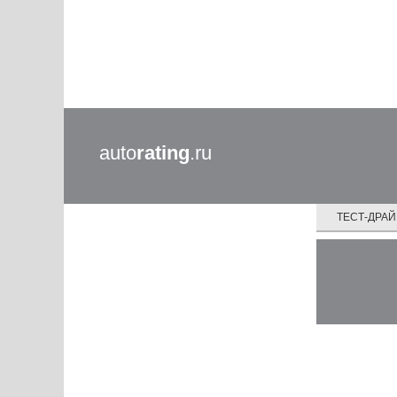
auto
rating
.ru
ТЕСТ-ДРА