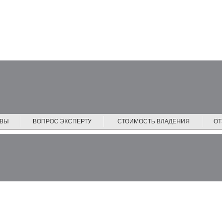
ЙВЫ
ВОПРОС ЭКСПЕРТУ
СТОИМОСТЬ ВЛАДЕНИЯ
О