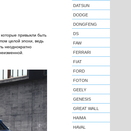
DATSUN
DODGE
DONGFENG
DS
, которые привыкли быть
лом целой эпохи, ведь
FAW
иль неоднократно
FERRARI
неизменной.
FIAT
FORD
FOTON
GEELY
GENESIS
GREAT WALL
HAIMA
HAVAL