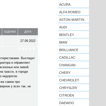
ACURA
ALFA ROMEO
ASTON MARTIN
AUDI
ОЦЕНКА
ДАТА
BENTLEY
27.09.2022
BMW
BRILLIANCE
CADILLAC
ктеристиками. Выглядит
диатора и обрамляют
CHANGAN
жсезонье или зимой.
на трассе, в городе
CHERY
о недорогое.
CHEVROLET
 же самое про
верное у всех так, не
CHRYSLER
CITROEN
DAEWOO