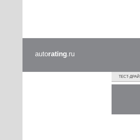
auto
rating
.ru
ТЕСТ-ДРА