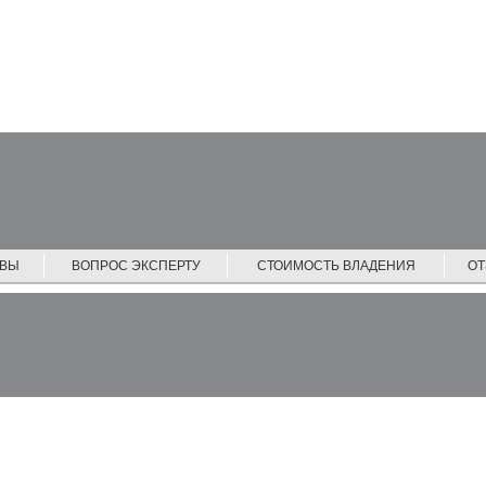
ЙВЫ
ВОПРОС ЭКСПЕРТУ
СТОИМОСТЬ ВЛАДЕНИЯ
О