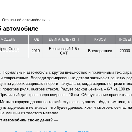
Отзывы об автомобилях
б автомобиле
/ МОДЕЛЬ
ГОД
ДВИГАТЕЛЬ / КПП
КУЗОВ
ПРОБЕГ
lipse Cross
Бензиновый 1.5 /
2019
Внедорожник
20000
CVT
:
Нормальный автомобиль с крутой внешностью и приличными тех. хара
 и современным. Впереди хромированные детали закрывают решетку ра
ки на дверях защищают пороги - актуально, когда ездишь по грязи в ме
: подогрев руля, обогрев стекол. Радует расход бензина – 6-7 на 100 км 
 Приличный для кроссовера клиренс – 18 см. Обслуживание сравнительн
Металл корпуса довольно тонкий, стукнешь кулаком - будет вмятина, то
чуть заденешь и не знаешь, что будет дальше, хотя я смотрел, сейчас на
ше машины из толстого металла.
от автомобиль своих денег?
—