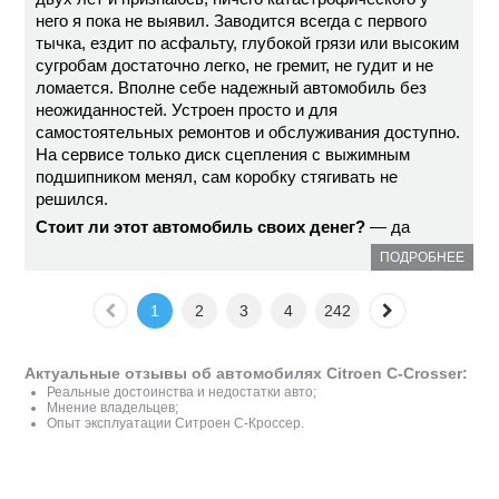
него я пока не выявил. Заводится всегда с первого
тычка, ездит по асфальту, глубокой грязи или высоким
сугробам достаточно легко, не гремит, не гудит и не
ломается. Вполне себе надежный автомобиль без
неожиданностей. Устроен просто и для
самостоятельных ремонтов и обслуживания доступно.
На сервисе только диск сцепления с выжимным
подшипником менял, сам коробку стягивать не
решился.
Стоит ли этот автомобиль своих денег?
— да
ПОДРОБНЕЕ
1
2
3
4
242
Актуальные отзывы об автомобилях Citroen C-Crosser:
Реальные достоинства и недостатки авто;
Мнение владельцев;
Опыт эксплуатации Ситроен С-Кроссер.