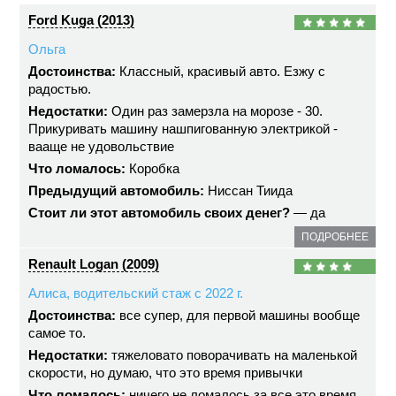
Ford Kuga (2013)
Ольга
Достоинства:
Классный, красивый авто. Езжу с
радостью.
Недостатки:
Один раз замерзла на морозе - 30.
Прикуривать машину нашпигованную электрикой -
вааще не удовольствие
Что ломалось:
Коробка
Предыдущий автомобиль:
Ниссан Тиида
Стоит ли этот автомобиль своих денег?
— да
ПОДРОБНЕЕ
Renault Logan (2009)
Алиса, водительский стаж с 2022 г.
Достоинства:
все супер, для первой машины вообще
самое то.
Недостатки:
тяжеловато поворачивать на маленькой
скорости, но думаю, что это время привычки
Что ломалось:
ничего не ломалось за все это время