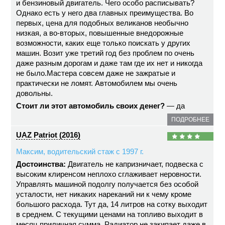
и бензиновый двигатель. Чего особо расписывать?
Однако есть у него два главных преимущества. Во
первых, цена для подобных великанов необычно
низкая, а во-вторых, повышенные внедорожные
возможности, каких еще только поискать у других
машин. Возит уже третий год без проблем по очень
даже разным дорогам и даже там где их нет и никогда
не было.Мастера совсем даже не зажратые и
практически не ломят. Автомобилем мы очень
довольны.
Стоит ли этот автомобиль своих денег?
— да
ПОДРОБНЕЕ
UAZ Patriot (2016)
Максим, водительский стаж с 1997 г.
Достоинства:
Двигатель не капризничает, подвеска с
высоким клиренсом неплохо сглаживает неровности.
Управлять машиной подолгу получается без особой
усталости, нет никаких нареканий ни к чему кроме
большого расхода. Тут да, 14 литров на сотку выходит
в среднем. С текущими ценами на топливо выходит в
месяц приличная сумма. Радиатор не закипает даже в