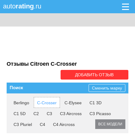
auto
rating
.ru
Отзывы Citroen C-Crosser
ДОБАВИТЬ ОТЗЫВ
Поиск
Сменить марку
Berlingo
C-Crosser
C-Elysee
C1 3D
C1 5D
C2
C3
C3 Aircross
C3 Picasso
C3 Pluriel
C4
C4 Aircross
ВСЕ МОДЕЛИ