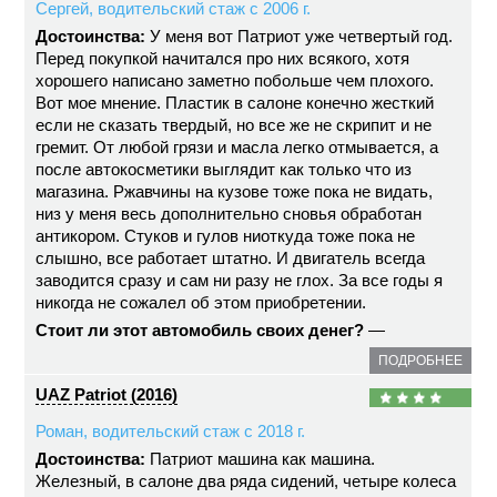
Сергей, водительский стаж с 2006 г.
Достоинства:
У меня вот Патриот уже четвертый год.
Перед покупкой начитался про них всякого, хотя
хорошего написано заметно побольше чем плохого.
Вот мое мнение. Пластик в салоне конечно жесткий
если не сказать твердый, но все же не скрипит и не
гремит. От любой грязи и масла легко отмывается, а
после автокосметики выглядит как только что из
магазина. Ржавчины на кузове тоже пока не видать,
низ у меня весь дополнительно сновья обработан
антикором. Стуков и гулов ниоткуда тоже пока не
слышно, все работает штатно. И двигатель всегда
заводится сразу и сам ни разу не глох. За все годы я
никогда не сожалел об этом приобретении.
Стоит ли этот автомобиль своих денег?
—
ПОДРОБНЕЕ
UAZ Patriot (2016)
Роман, водительский стаж с 2018 г.
Достоинства:
Патриот машина как машина.
Железный, в салоне два ряда сидений, четыре колеса