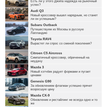
Есть ли у этого Джипа надежда на рыночный
успех?
Audi Q3
Новый кроссовер вышел нарядным, но станет
ли он успешным?
Subaru Outback
Путешествуем из Москвы в русскую
Лапландию
Toyota RAV4
Вырастет ли спрос со сменой поколения?
Citroen C5 Aircross
Симпатичный кроссовер, обреченный на
неудачу
Mazda 3
Новый хэтчбек радует формами и пугает
ценами
Genesis G90
За обновлением флагман успешно прячет
возросшую цену
Mazda CX-9
Обновление и рестайлинг не всегда одно и то
же