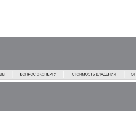
ЙВЫ
ВОПРОС ЭКСПЕРТУ
СТОИМОСТЬ ВЛАДЕНИЯ
О