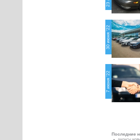
30 июня '22
7 июня '22
Последние н
анонсы новы