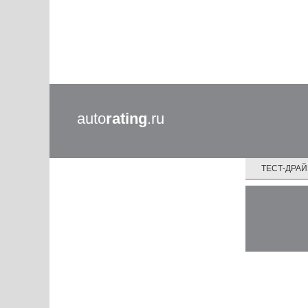
auto
rating
.ru
ТЕСТ-ДРА