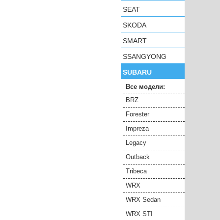
SEAT
SKODA
SMART
SSANGYONG
SUBARU
Все модели:
BRZ
Forester
Impreza
Legacy
Outback
Tribeca
WRX
WRX Sedan
WRX STI