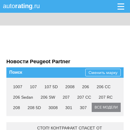
auto
rating
.ru
Новости Peugeot Partner
Поиск
Сменить марку
1007
107
107 5D
2008
206
206 CC
206 Sedan
206 SW
207
207 CC
207 RC
208
208 5D
3008
301
307
ВСЕ МОДЕЛИ
СТОП! КОНТРАФАКТ СПАСЕТ ОТ