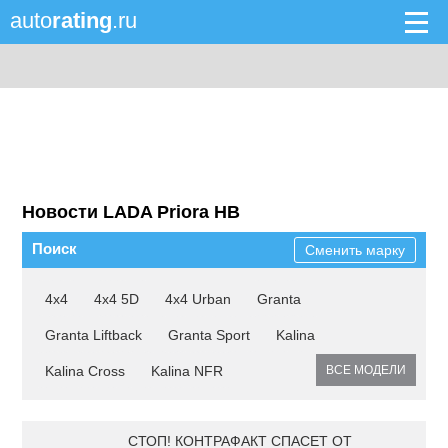
auto
rating
.ru
Новости LADA Priora HB
Поиск
Сменить марку
4x4
4x4 5D
4x4 Urban
Granta
Granta Liftback
Granta Sport
Kalina
Kalina Cross
Kalina NFR
ВСЕ МОДЕЛИ
СТОП! КОНТРАФАКТ СПАСЕТ ОТ