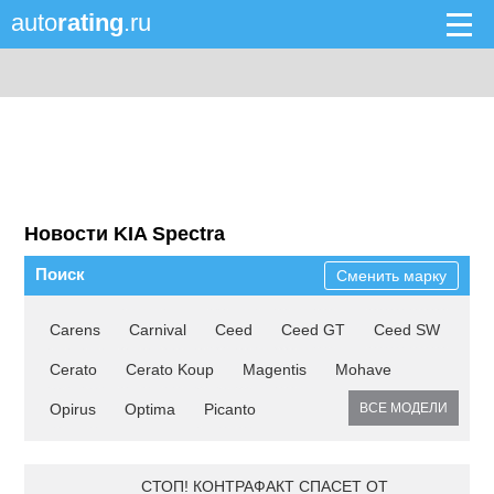
auto
rating
.ru
Новости KIA Spectra
Поиск
Сменить марку
Carens
Carnival
Ceed
Ceed GT
Ceed SW
Cerato
Cerato Koup
Magentis
Mohave
Opirus
Optima
Picanto
ВСЕ МОДЕЛИ
СТОП! КОНТРАФАКТ СПАСЕТ ОТ