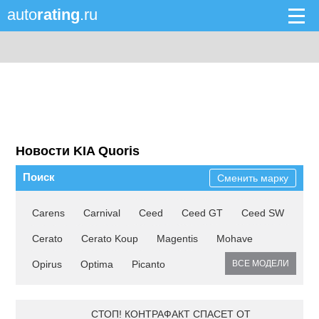
auto
rating
.ru
Новости KIA Quoris
Поиск
Сменить марку
Carens
Carnival
Ceed
Ceed GT
Ceed SW
Cerato
Cerato Koup
Magentis
Mohave
Opirus
Optima
Picanto
ВСЕ МОДЕЛИ
СТОП! КОНТРАФАКТ СПАСЕТ ОТ