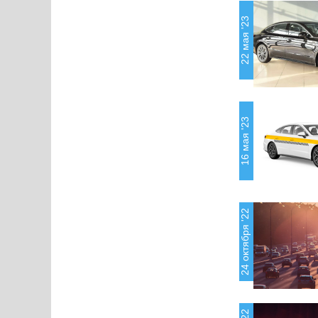
22 мая '23
16 мая '23
24 октября '22