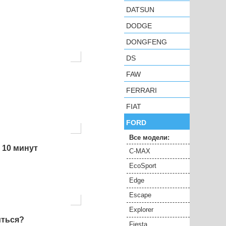
DATSUN
DODGE
DONGFENG
DS
FAW
FERRARI
FIAT
FORD
Все модели:
 10 минут
C-MAX
EcoSport
Edge
Escape
Explorer
иться?
Fiesta