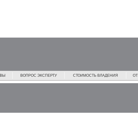
ЙВЫ
ВОПРОС ЭКСПЕРТУ
СТОИМОСТЬ ВЛАДЕНИЯ
О