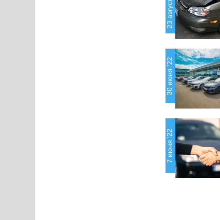
23 августа '22
30 июня '22
7 июня '22