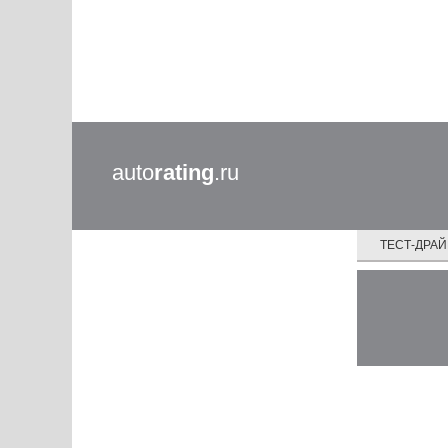
auto
rating
.ru
ТЕСТ-ДРА