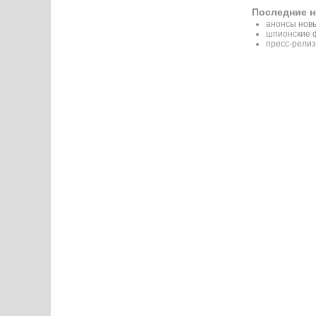
Последние н
анонсы новы
шпионские 
пресс-рели