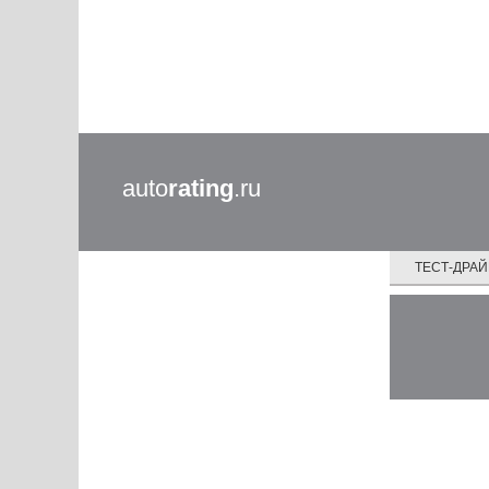
auto
rating
.ru
ТЕСТ-ДРА