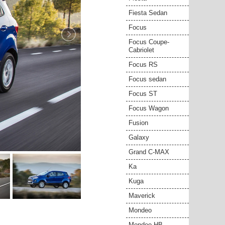
Fiesta Sedan
Focus
Focus Coupe-
Cabriolet
Focus RS
Focus sedan
Focus ST
Focus Wagon
Fusion
Galaxy
Grand C-MAX
Ka
Kuga
Maverick
Mondeo
Mondeo HB