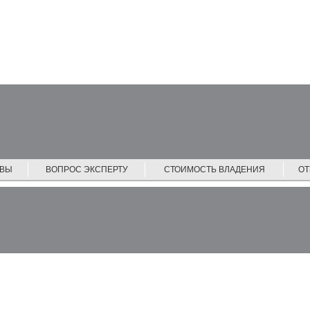
ЙВЫ
ВОПРОС ЭКСПЕРТУ
СТОИМОСТЬ ВЛАДЕНИЯ
О