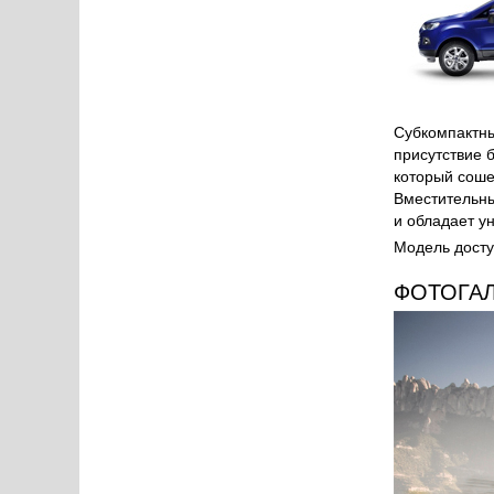
Субкомпактны
присутствие 
который соше
Вместительны
и обладает у
Модель досту
ФОТОГА