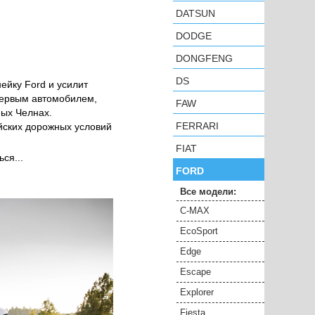
DATSUN
DODGE
DONGFENG
DS
ейку Ford и усилит
первым автомобилем,
FAW
ных Челнах.
FERRARI
йских дорожных условий
FIAT
ся...
FORD
Все модели:
C-MAX
EcoSport
Edge
Escape
Explorer
Fiesta