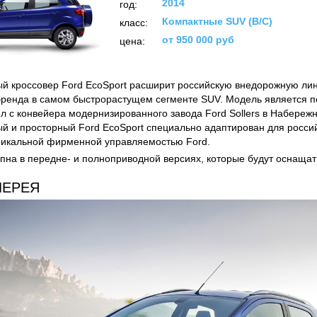
2014
год:
Компактные SUV (B/C)
класс:
от 950 000 руб
цена:
й кроссовер Ford EcoSport расширит российскую внедорожную лин
бренда в самом быстрорастущем сегменте SUV. Модель является 
л с конвейера модернизированного завода Ford Sollers в Набереж
й и просторный Ford EcoSport специально адаптирован для росси
никальной фирменной управляемостью Ford.
пна в передне- и полноприводной версиях, которые будут оснащать
ЛЕРЕЯ