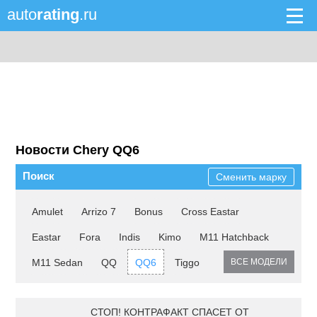
auto
rating
.ru
Новости Chery QQ6
Поиск
Сменить марку
Amulet
Arrizo 7
Bonus
Cross Eastar
Eastar
Fora
Indis
Kimo
M11 Hatchback
M11 Sedan
QQ
QQ6
Tiggo
ВСЕ МОДЕЛИ
СТОП! КОНТРАФАКТ СПАСЕТ ОТ