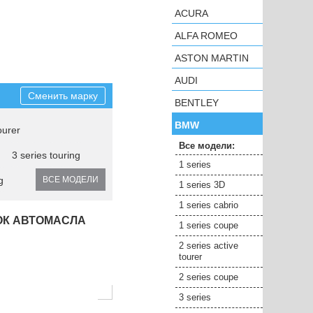
ACURA
ALFA ROMEO
ASTON MARTIN
AUDI
Сменить марку
BENTLEY
BMW
ourer
Все модели:
3 series touring
1 series
g
ВСЕ МОДЕЛИ
1 series 3D
1 series cabrio
ОК АВТОМАСЛА
1 series coupe
2 series active
tourer
2 series coupe
3 series