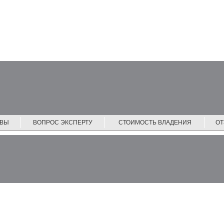
ЙВЫ
ВОПРОС ЭКСПЕРТУ
СТОИМОСТЬ ВЛАДЕНИЯ
О