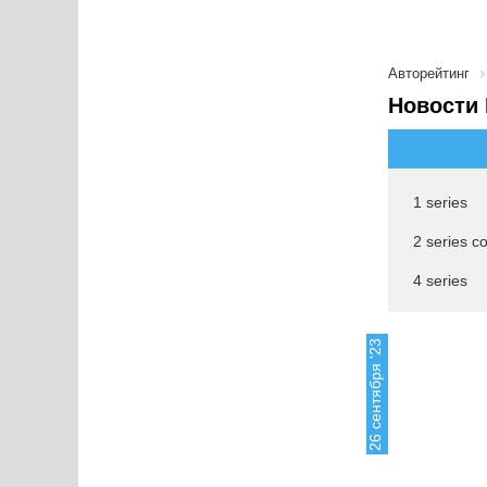
Авторейтинг
Новости
1 series
2 series c
4 series
26 сентября '23