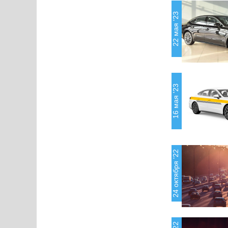
22 мая '23
16 мая '23
24 октября '22