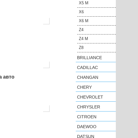
X5 M
X6
X6 M
Z4
Z4 M
Z8
BRILLIANCE
CADILLAC
а авто
CHANGAN
CHERY
CHEVROLET
CHRYSLER
CITROEN
DAEWOO
DATSUN