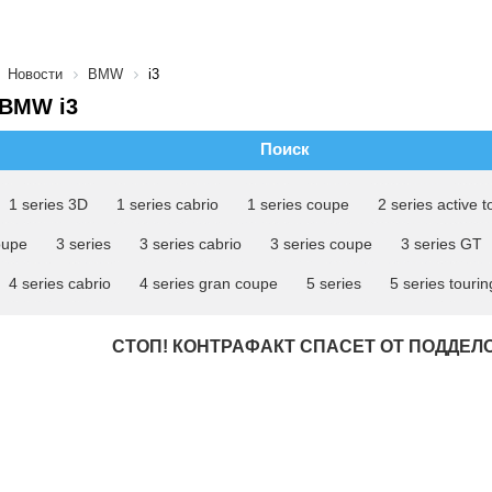
Новости
BMW
i3
 BMW i3
Поиск
1 series 3D
1 series cabrio
1 series coupe
2 series active t
oupe
3 series
3 series cabrio
3 series coupe
3 series GT
4 series cabrio
4 series gran coupe
5 series
5 series tourin
СТОП! КОНТРАФАКТ СПАСЕТ ОТ ПОДДЕЛ