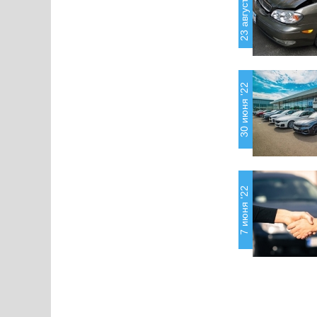
23 августа '22
30 июня '22
7 июня '22