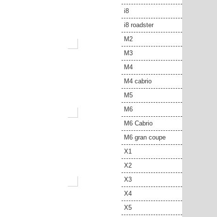
i8
i8 roadster
M2
M3
M4
M4 cabrio
M5
M6
M6 Cabrio
M6 gran coupe
X1
X2
X3
X4
X5