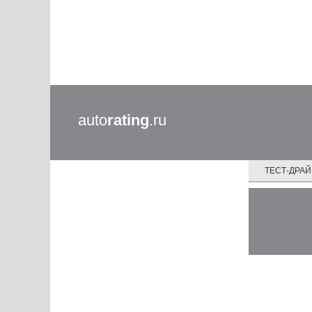
auto
rating
.ru
ТЕСТ-ДРА