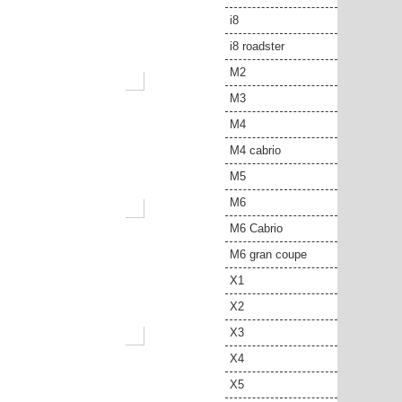
i8
i8 roadster
M2
M3
M4
M4 cabrio
M5
M6
M6 Cabrio
M6 gran coupe
X1
X2
X3
X4
X5