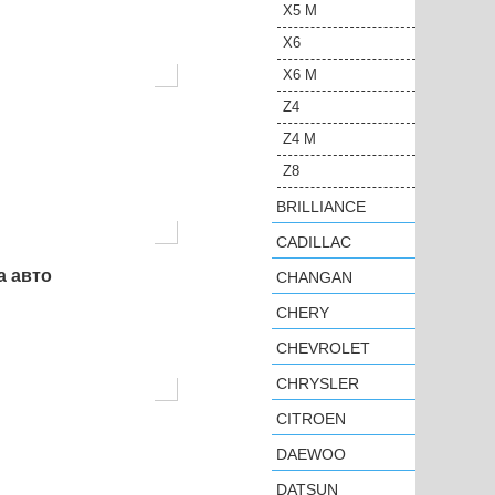
X5 M
X6
X6 M
Z4
Z4 M
Z8
BRILLIANCE
CADILLAC
а авто
CHANGAN
CHERY
CHEVROLET
CHRYSLER
CITROEN
DAEWOO
DATSUN