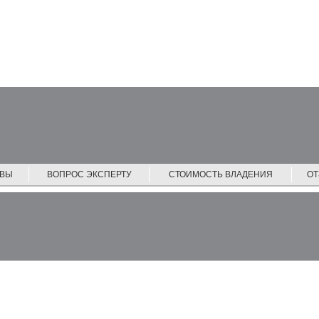
ЙВЫ
ВОПРОС ЭКСПЕРТУ
СТОИМОСТЬ ВЛАДЕНИЯ
О