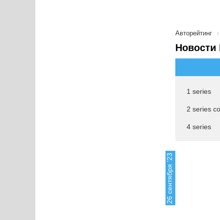
Авторейтинг
Новости 
1 series
2 series c
4 series
26 сентября '23