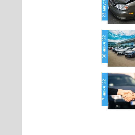
23 августа '22
30 июня '22
7 июня '22