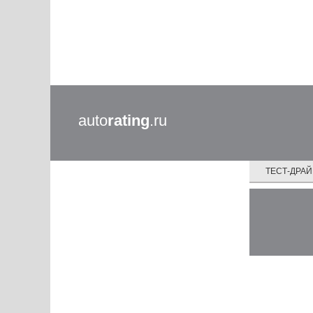
auto
rating
.ru
ТЕСТ-ДРА