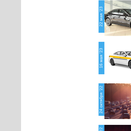
22 мая '23
16 мая '23
24 октября '22