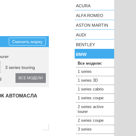
ACURA
ALFA ROMEO
ASTON MARTIN
AUDI
Сменить марку
BENTLEY
BMW
ourer
Все модели:
3 series touring
1 series
g
ВСЕ МОДЕЛИ
1 series 3D
1 series cabrio
ОК АВТОМАСЛА
1 series coupe
2 series active
tourer
2 series coupe
3 series