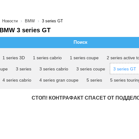
Новости
BMW
3 series GT
BMW 3 series GT
Поиск
1 series 3D
1 series cabrio
1 series coupe
2 series active t
oupe
3 series
3 series cabrio
3 series coupe
3 series GT
4 series cabrio
4 series gran coupe
5 series
5 series tourin
СТОП! КОНТРАФАКТ СПАСЕТ ОТ ПОДДЕЛ