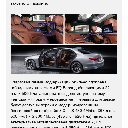
закрытого паркинга.
Стартовая гамма модификаций обильно сдобрена
гибридными довесками EQ Boost добавляющими 22
л.с. и 500 Н•м, альтернативы девятиступенчатому
«автомату» пока у Мерседеса нет. Первыми для заказа
будут доступны версии с модернизированным
бензиновой «шестёркой» 3.0 — S 450 4Matic (367 л.с. и
500 Н•м) и S 500 4Matic (435 л.с., 520 Н•м), дизельная
альтернатива укомплектована двигателем 2,9 л,
развивающим в исполнении S 350 d — 286 л.с. и 600