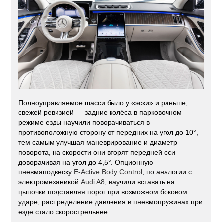
Полноуправляемое шасси было у «эски» и раньше,
свежей ревизией — задние колёса в парковочном
режиме езды научили поворачиваться в
противоположную сторону от передних на угол до 10°,
тем самым улучшая маневрирование и диаметр
поворота, на скорости они вторят передней оси
доворачивая на угол до 4,5°. Опционную
пневмаподвеску
E-Active Body Control
, по аналогии с
электромеханикой
Audi A8
, научили вставать на
цыпочки подставляя порог при возможном боковом
ударе, распределение давления в пневмопружинах при
езде стало скорострельнее.