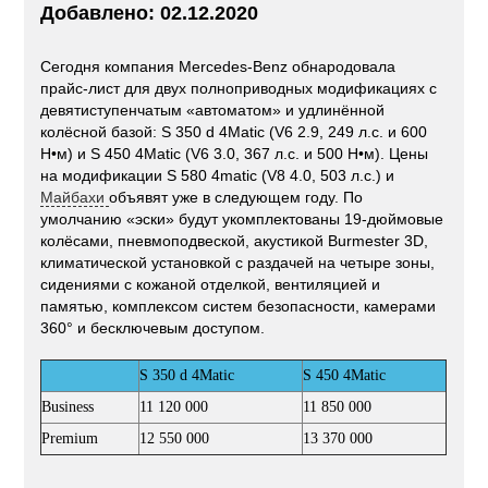
Добавлено: 02.12.2020
Сегодня компания Mercedes-Benz обнародовала
прайс-лист для двух полноприводных модификациях с
девятиступенчатым «автоматом» и удлинённой
колёсной базой: S 350 d 4Matic (V6 2.9, 249 л.с. и 600
Н•м) и S 450 4Matic (V6 3.0, 367 л.с. и 500 Н•м). Цены
на модификации S 580 4matic (V8 4.0, 503 л.с.) и
Майбахи
объявят уже в следующем году. По
умолчанию «эски» будут укомплектованы 19-дюймовые
колёсами, пневмоподвеской, акустикой Burmester 3D,
климатической установкой с раздачей на четыре зоны,
сидениями с кожаной отделкой, вентиляцией и
памятью, комплексом систем безопасности, камерами
360° и бесключевым доступом.
S 350 d 4Matic
S 450 4Matic
Business
11 120 000
11 850 000
Premium
12 550 000
13 370 000