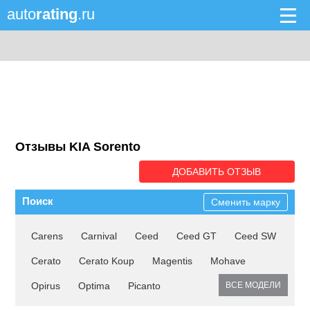
auto
rating
.ru
Отзывы KIA Sorento
ДОБАВИТЬ ОТЗЫВ
Поиск
Сменить марку
Carens
Carnival
Ceed
Ceed GT
Ceed SW
Cerato
Cerato Koup
Magentis
Mohave
Opirus
Optima
Picanto
ВСЕ МОДЕЛИ