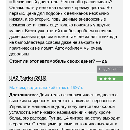
и бензиновый двигатель. Чего особо расписывать?
Однако есть у него два главных преимущества. Во
первых, цена для подобных великанов необычно
низкая, а во-вторых, повышенные внедорожные
возможности, каких еще только поискать у других
машин. Возит уже третий год без проблем по очень
даже разным дорогам и даже там где их нет и никогда
не было.Мастера совсем даже не зажратые и
практически не ломят. Автомобилем мы очень
довольны.
Стоит ли этот автомобиль своих денег?
— да
ПОДРОБНЕЕ
UAZ Patriot (2016)
Максим, водительский стаж с 1997 г.
Достоинства:
Двигатель не капризничает, подвеска с
высоким клиренсом неплохо сглаживает неровности.
Управлять машиной подолгу получается без особой
усталости, нет никаких нареканий ни к чему кроме
большого расхода. Тут да, 14 литров на сотку выходит
в среднем. С текущими ценами на топливо выходит в
месяц приличная сумма. Радиатор не закипает даже в