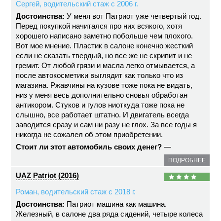
Сергей, водительский стаж с 2006 г.
Достоинства:
У меня вот Патриот уже четвертый год.
Перед покупкой начитался про них всякого, хотя
хорошего написано заметно побольше чем плохого.
Вот мое мнение. Пластик в салоне конечно жесткий
если не сказать твердый, но все же не скрипит и не
гремит. От любой грязи и масла легко отмывается, а
после автокосметики выглядит как только что из
магазина. Ржавчины на кузове тоже пока не видать,
низ у меня весь дополнительно сновья обработан
антикором. Стуков и гулов ниоткуда тоже пока не
слышно, все работает штатно. И двигатель всегда
заводится сразу и сам ни разу не глох. За все годы я
никогда не сожалел об этом приобретении.
Стоит ли этот автомобиль своих денег?
—
ПОДРОБНЕЕ
UAZ Patriot (2016)
Роман, водительский стаж с 2018 г.
Достоинства:
Патриот машина как машина.
Железный, в салоне два ряда сидений, четыре колеса