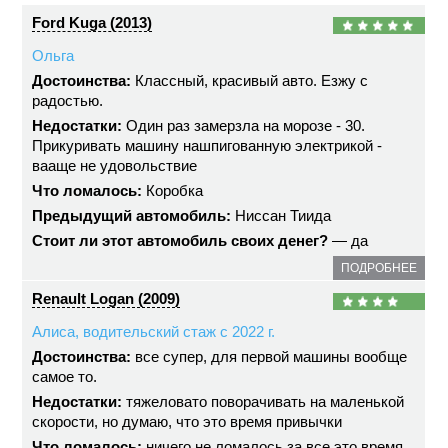
Ford Kuga (2013)
Ольга
Достоинства:
Классный, красивый авто. Езжу с
радостью.
Недостатки:
Один раз замерзла на морозе - 30.
Прикуривать машину нашпигованную электрикой -
вааще не удовольствие
Что ломалось:
Коробка
Предыдущий автомобиль:
Ниссан Тиида
Стоит ли этот автомобиль своих денег?
— да
ПОДРОБНЕЕ
Renault Logan (2009)
Алиса, водительский стаж с 2022 г.
Достоинства:
все супер, для первой машины вообще
самое то.
Недостатки:
тяжеловато поворачивать на маленькой
скорости, но думаю, что это время привычки
Что ломалось:
ничего не ломалось за все это время