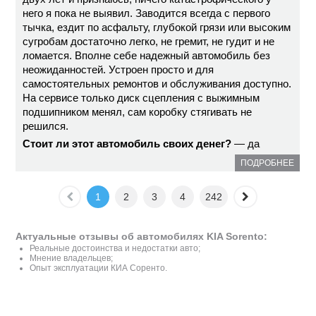
него я пока не выявил. Заводится всегда с первого
тычка, ездит по асфальту, глубокой грязи или высоким
сугробам достаточно легко, не гремит, не гудит и не
ломается. Вполне себе надежный автомобиль без
неожиданностей. Устроен просто и для
самостоятельных ремонтов и обслуживания доступно.
На сервисе только диск сцепления с выжимным
подшипником менял, сам коробку стягивать не
решился.
Стоит ли этот автомобиль своих денег?
— да
ПОДРОБНЕЕ
1
2
3
4
242
Актуальные отзывы об автомобилях KIA Sorento:
Реальные достоинства и недостатки авто;
Мнение владельцев;
Опыт эксплуатации КИА Соренто.