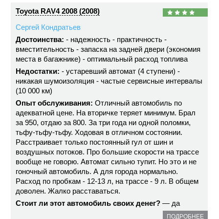
Toyota RAV4 2008 (2008)
Сергей Кондратьев
Достоинства:
- надежность - практичность -
вместительность - запаска на задней двери (экономия
места в багажнике) - оптимальный расход топлива
Недостатки:
- устаревший автомат (4 ступени) -
никакая шумоизоляция - частые сервисные интервалы
(10 000 км)
Опыт обслуживания:
Отличный автомобиль по
адекватной цене. На вторичке теряет минимум. Брал
за 950, отдаю за 800. За три года ни одной поломки,
тьфу-тьфу-тьфу. Ходовая в отличном состоянии.
Расстраивает только постоянный гул от шин и
воздушных потоков. Про большие скорости на трассе
вообще не говорю. Автомат сильно тупит. Но это и не
гоночный автомобиль. А для города нормально.
Расход по пробкам - 12-13 л, на трассе - 9 л. В общем
доволен. Жалко расставаться.
Стоит ли этот автомобиль своих денег?
— да
ПОДРОБНЕЕ