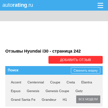
auto
rating
.ru
Отзывы Hyundai i30 - cтраница 242
ДОБАВИТЬ ОТЗЫВ
Поиск
Сменить марку
Accent
Centennial
Coupe
Creta
Elantra
Equus
Genesis
Genesis Coupe
Getz
Grand Santa Fe
Grandeur
H1
ВСЕ МОДЕЛИ