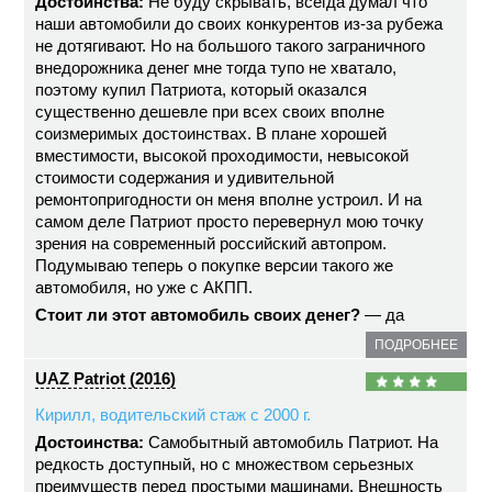
Достоинства:
Не буду скрывать, всегда думал что
наши автомобили до своих конкурентов из-за рубежа
не дотягивают. Но на большого такого заграничного
внедорожника денег мне тогда тупо не хватало,
поэтому купил Патриота, который оказался
существенно дешевле при всех своих вполне
соизмеримых достоинствах. В плане хорошей
вместимости, высокой проходимости, невысокой
стоимости содержания и удивительной
ремонтопригодности он меня вполне устроил. И на
самом деле Патриот просто перевернул мою точку
зрения на современный российский автопром.
Подумываю теперь о покупке версии такого же
автомобиля, но уже с АКПП.
Стоит ли этот автомобиль своих денег?
— да
ПОДРОБНЕЕ
UAZ Patriot (2016)
Кирилл, водительский стаж с 2000 г.
Достоинства:
Самобытный автомобиль Патриот. На
редкость доступный, но с множеством серьезных
преимуществ перед простыми машинами. Внешность