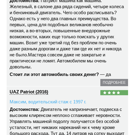
Достоинства:
Патриот машина как машина.
Железный, в салоне два ряда сидений, четыре колеса
и бензиновый двигатель. Чего особо расписывать?
Однако есть у него два главных преимущества. Во
первых, цена для подобных великанов необычно
низкая, а во-вторых, повышенные внедорожные
возможности, каких еще только поискать у других
машин. Возит уже третий год без проблем по очень
даже разным дорогам и даже там где их нет и никогда
не было.Мастера совсем даже не зажратые и
практически не ломят. Автомобилем мы очень
довольны.
Стоит ли этот автомобиль своих денег?
— да
ПОДРОБНЕЕ
UAZ Patriot (2016)
Максим, водительский стаж с 1997 г.
Достоинства:
Двигатель не капризничает, подвеска с
высоким клиренсом неплохо сглаживает неровности.
Управлять машиной подолгу получается без особой
усталости, нет никаких нареканий ни к чему кроме
большого расхода. Тут да, 14 литров на сотку выходит