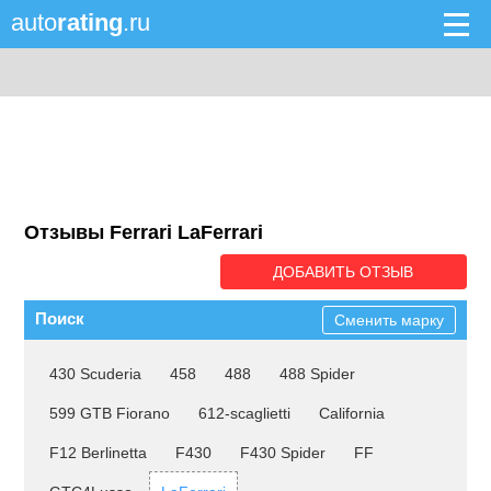
auto
rating
.ru
Отзывы Ferrari LaFerrari
ДОБАВИТЬ ОТЗЫВ
Поиск
Сменить марку
430 Scuderia
458
488
488 Spider
599 GTB Fiorano
612-scaglietti
California
F12 Berlinetta
F430
F430 Spider
FF