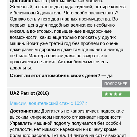
Достоинства:
Патриот машина как машина.
Железный, в салоне два ряда сидений, четыре колеса
и бензиновый двигатель. Чего особо расписывать?
Однако есть у него два главных преимущества. Во
первых, цена для подобных великанов необычно
низкая, а во-вторых, повышенные внедорожные
возможности, каких еще только поискать у других
машин. Возит уже третий год без проблем по очень
даже разным дорогам и даже там где их нет и никогда
не было.Мастера совсем даже не зажратые и
практически не ломят. Автомобилем мы очень
довольны.
Стоит ли этот автомобиль своих денег?
— да
ПОДРОБНЕЕ
UAZ Patriot (2016)
Максим, водительский стаж с 1997 г.
Достоинства:
Двигатель не капризничает, подвеска с
высоким клиренсом неплохо сглаживает неровности.
Управлять машиной подолгу получается без особой
усталости, нет никаких нареканий ни к чему кроме
большого расхода. Тут да, 14 литров на сотку выходит