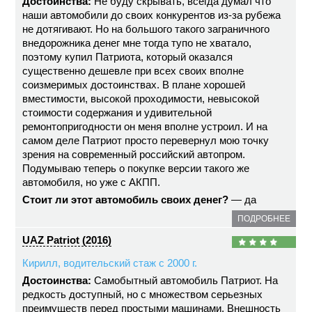
Достоинства:
Не буду скрывать, всегда думал что
наши автомобили до своих конкурентов из-за рубежа
не дотягивают. Но на большого такого заграничного
внедорожника денег мне тогда тупо не хватало,
поэтому купил Патриота, который оказался
существенно дешевле при всех своих вполне
соизмеримых достоинствах. В плане хорошей
вместимости, высокой проходимости, невысокой
стоимости содержания и удивительной
ремонтопригодности он меня вполне устроил. И на
самом деле Патриот просто перевернул мою точку
зрения на современный российский автопром.
Подумываю теперь о покупке версии такого же
автомобиля, но уже с АКПП.
Стоит ли этот автомобиль своих денег?
— да
ПОДРОБНЕЕ
UAZ Patriot (2016)
Кирилл, водительский стаж с 2000 г.
Достоинства:
Самобытный автомобиль Патриот. На
редкость доступный, но с множеством серьезных
преимуществ перед простыми машинами. Внешность