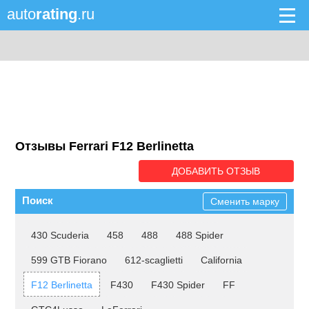
auto
rating
.ru
Отзывы Ferrari F12 Berlinetta
ДОБАВИТЬ ОТЗЫВ
Поиск
Сменить марку
430 Scuderia
458
488
488 Spider
599 GTB Fiorano
612-scaglietti
California
F12 Berlinetta
F430
F430 Spider
FF