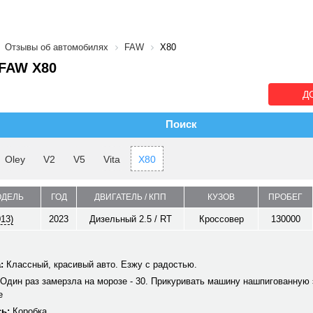
Отзывы об автомобилях
FAW
X80
FAW X80
Д
Поиск
Oley
V2
V5
Vita
X80
ОДЕЛЬ
ГОД
ДВИГАТЕЛЬ / КПП
КУЗОВ
ПРОБЕГ
013)
2023
Дизельный 2.5 / RT
Кроссовер
130000
:
Классный, красивый авто. Езжу с радостью.
Один раз замерзла на морозе - 30. Прикуривать машину нашпигованную 
е
ь:
Коробка