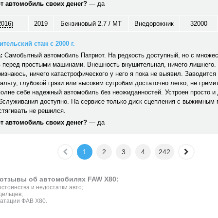
от автомобиль своих денег?
— да
2016)
2019
Бензиновый 2.7 / MT
Внедорожник
32000
тельский стаж с 2000 г.
:
Самобытный автомобиль Патриот. На редкость доступный, но с множе
 перед простыми машинами. Внешность внушительная, ничего лишнего. 
ризнаюсь, ничего катастрофического у него я пока не выявил. Заводится 
альту, глубокой грязи или высоким сугробам достаточно легко, не гремит,
полне себе надежный автомобиль без неожиданностей. Устроен просто и
обслуживания доступно. На сервисе только диск сцепления с выжимным
стягивать не решился.
от автомобиль своих денег?
— да
1
2
3
4
242
отзывы об автомобилях FAW X80:
стоинства и недостатки авто;
дельцев;
уатации ФАВ X80.