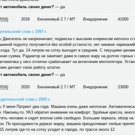
от автомобиль своих денег?
— да
2016)
2018
Бензиновый 2.7 / MT
Внедорожник
41000
ительский стаж с 1997 г.
:
Двигатель не капризничает, подвеска с высоким клиренсом неплохо сг
шиной подолгу получается без особой усталости, нет никаких нареканий
хода. Тут да, 14 литров на сотку выходит в среднем. С текущими ценам
ная сумма. Радиатор не закипает даже в самую жару на долгих горных
автоматика у него отлично срабатывает на включение вентилятора. Уст
тоже делают свою работу штатно.
от автомобиль своих денег?
— да
2016)
2020
Бензиновый 2.7 / MT
Внедорожник
23000
дительский стаж с 2005 г.
:
У меня Патриот два года. Машина очень даже неплохая. Автоматическ
. Наконец-то, УАЗ обратил внимание на комфорт. Удобные кресла, много
ять человек и сидят вполне себе свободно. Большие зеркала, обзор на 
он. По проходимости держат марку, машина преодолевает любые препят
15 литров где-то на сотку уходит в городе, по трассе около 12.