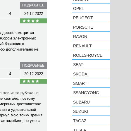
ПОДРОБНЕЕ
OPEL
4
24.12.2022
PEUGEOT
PORSCHE
а дороге смотрится
RAVON
набором электронных
ый багажник с
RENAULT
обо дополнительно не
ROLLS-ROYCE
SEAT
ПОДРОБНЕЕ
4
20.12.2022
SKODA
SMART
SSANGYONG
нтов из-за рубежа не
не хватало, поэтому
SUBARU
змеримых достоинствах.
ания и удивительной
SUZUKI
ернул мою точку зрения
 автомобиля, но уже с
TAGAZ
TESLA