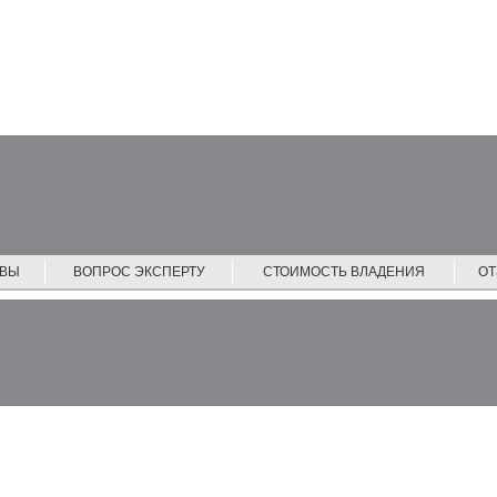
ЙВЫ
ВОПРОС ЭКСПЕРТУ
СТОИМОСТЬ ВЛАДЕНИЯ
О