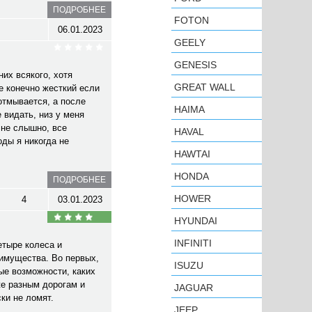
ПОДРОБНЕЕ
FOTON
06.01.2023
GEELY
GENESIS
их всякого, хотя
GREAT WALL
е конечно жесткий если
 отмывается, а после
HAIMA
 видать, низ у меня
 не слышно, все
HAVAL
оды я никогда не
HAWTAI
HONDA
ПОДРОБНЕЕ
HOWER
4
03.01.2023
HYUNDAI
INFINITI
етыре колеса и
еимущества. Во первых,
ISUZU
ые возможности, каких
же разным дорогам и
JAGUAR
ки не ломят.
JEEP