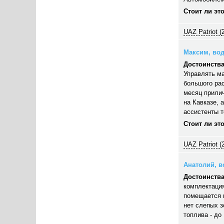
Стоит ли эт
UAZ Patriot (
Максим, вод
Достоинства
Управлять ма
большого рас
месяц прилич
на Кавказе, 
ассистенты 
Стоит ли эт
UAZ Patriot (
Анатолий, во
Достоинства
комплектация
помещается п
нет слепых з
топлива - до 