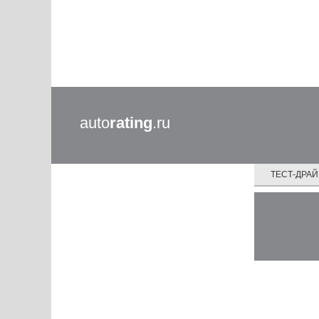
auto
rating
.ru
ТЕСТ-ДРА