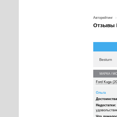
Авторейтинг
Отзывы 
Besturn
МАРКА / М
Ford Kuga (2
Ольга
Достоинства
Недостатки:
удовольстви
Что ломалос