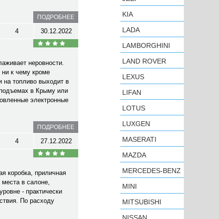
KIA
ПОДРОБНЕЕ
LADA
4
30.12.2022
LAMBORGHINI
LAND ROVER
лаживает неровности.
 ни к чему кроме
LEXUS
и на топливо выходит в
 подъемах в Крыму или
LIFAN
ановленные электронные
LOTUS
LUXGEN
ПОДРОБНЕЕ
MASERATI
4
27.12.2022
MAZDA
MERCEDES-BENZ
ая коробка, приличная
 места в салоне,
MINI
уровне - практически
ствия. По расходу
MITSUBISHI
NISSAN