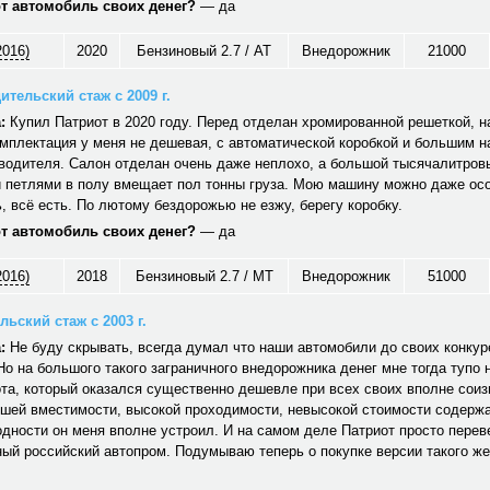
от автомобиль своих денег?
— да
2016)
2020
Бензиновый 2.7 / AT
Внедорожник
21000
ительский стаж с 2009 г.
:
Купил Патриот в 2020 году. Перед отделан хромированной решеткой, н
мплектация у меня не дешевая, с автоматической коробкой и большим 
водителя. Салон отделан очень даже неплохо, а большой тысячалитров
 петлями в полу вмещает пол тонны груза. Мою машину можно даже ос
 всё есть. По лютому бездорожью не езжу, берегу коробку.
от автомобиль своих денег?
— да
2016)
2018
Бензиновый 2.7 / MT
Внедорожник
51000
ьский стаж с 2003 г.
:
Не буду скрывать, всегда думал что наши автомобили до своих конкуре
Но на большого такого заграничного внедорожника денег мне тогда тупо 
та, который оказался существенно дешевле при всех своих вполне сои
ошей вместимости, высокой проходимости, невысокой стоимости содерж
дности он меня вполне устроил. И на самом деле Патриот просто перев
ый российский автопром. Подумываю теперь о покупке версии такого же