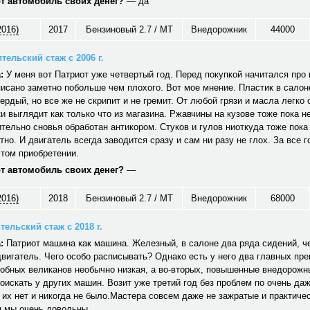
от автомобиль своих денег?
— да
2016)
2017
Бензиновый 2.7 / MT
Внедорожник
44000
тельский стаж с 2006 г.
:
У меня вот Патриот уже четвертый год. Перед покупкой начитался про н
исано заметно побольше чем плохого. Вот мое мнение. Пластик в салон
вердый, но все же не скрипит и не гремит. От любой грязи и масла легко
и выглядит как только что из магазина. Ржавчины на кузове тоже пока не
тельно сновья обработан антикором. Стуков и гулов ниоткуда тоже пока
тно. И двигатель всегда заводится сразу и сам ни разу не глох. За все г
том приобретении.
от автомобиль своих денег?
—
2016)
2018
Бензиновый 2.7 / MT
Внедорожник
68000
ельский стаж с 2018 г.
:
Патриот машина как машина. Железный, в салоне два ряда сидений, ч
вигатель. Чего особо расписывать? Однако есть у него два главных пр
обных великанов необычно низкая, а во-вторых, повышенные внедорожн
оискать у других машин. Возит уже третий год без проблем по очень да
 их нет и никогда не было.Мастера совсем даже не зажратые и практичес
 мы очень довольны.