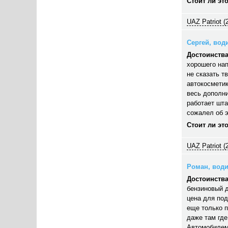
Стоит ли эт
UAZ Patriot (
Сергей, води
Достоинства
хорошего нап
не сказать т
автокосметик
весь дополни
работает шта
сожалел об э
Стоит ли эт
UAZ Patriot (
Роман, водит
Достоинства
бензиновый д
цена для под
еще только п
даже там где
Автомобилем