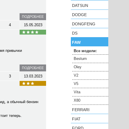
DATSUN
DODGE
ПОДРОБНЕЕ
DONGFENG
4
15.05.2023
DS
FAW
емя привычки
Все модели:
Besturn
Oley
ПОДРОБНЕЕ
V2
3
13.03.2023
V5
Vita
X80
рид, а обычный бензин
FERRARI
стоит теперь.
FIAT
FORD