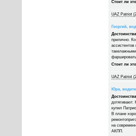
Стоит ли эт
UAZ Patriot (
Георгий, вод
Достоинства
прилично. Ко
ассистентов 
такелажными
фаршировать,
Стоит ли эт
UAZ Patriot (
Юра, водител
Достоинства
дотягивают. 
купил Патрио
В плане хор
ремонтоприго
на современн
АКПП.