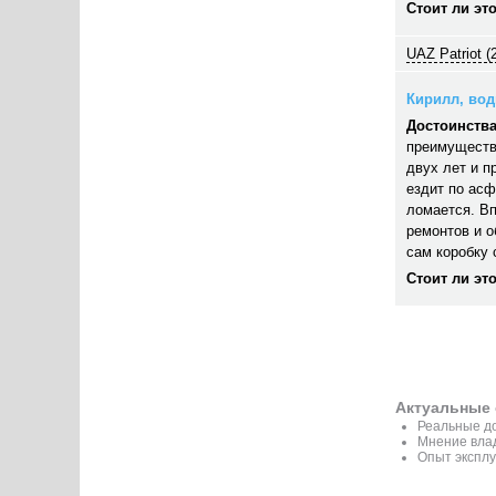
Стоит ли эт
UAZ Patriot (
Кирилл, води
Достоинства
преимуществ
двух лет и п
ездит по асф
ломается. В
ремонтов и 
сам коробку 
Стоит ли эт
Актуальные 
Реальные до
Мнение вла
Опыт экспл