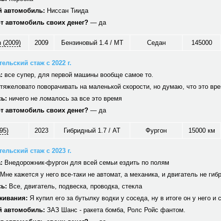
 автомобиль:
Ниссан Тиида
от автомобиль своих денег?
— да
 (2009)
2009
Бензиновый 1.4 / MT
Седан
145000
ельский стаж с 2022 г.
:
все супер, для первой машины вообще самое то.
тяжеловато поворачивать на маленькой скорости, но думаю, что это вр
ь:
ничего не ломалось за все это время
от автомобиль своих денег?
— да
95)
2023
Гибридный 1.7 / AT
Фургон
15000 км
ельский стаж с 2023 г.
:
Внедорожник-фургон для всей семьи ездить по полям
Мне кажется у него все-таки не автомат, а механика, и двигатель не гиб
ь:
Все, двигатель, подвеска, проводка, стекла
живания:
Я купил его за бутылку водки у соседа, ну в итоге он у него и 
 автомобиль:
ЗАЗ Шанс - ракета бомба, Ролс Ройс фантом.