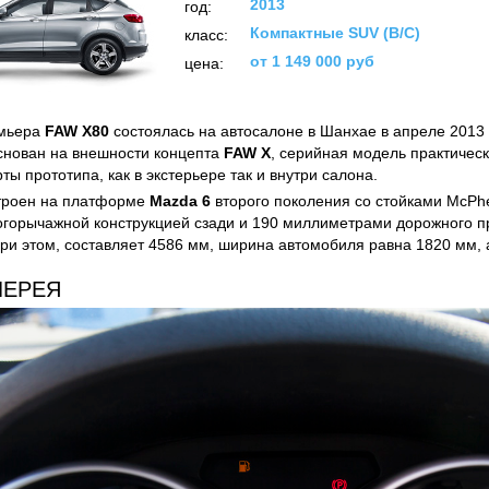
2013
год:
Компактные SUV (B/C)
класс:
от 1 149 000 руб
цена:
мьера
FAW X80
состоялась на автосалоне в Шанхае в апреле 2013 
снован на внешности концепта
FAW X
, серийная модель практическ
ты прототипа, как в экстерьере так и внутри салона.
троен на платформе
Mazda 6
второго поколения со стойками McPh
огорычажной конструкцией сзади и 190 миллиметрами дорожного п
при этом, составляет 4586 мм, ширина автомобиля равна 1820 мм, а
ЛЕРЕЯ