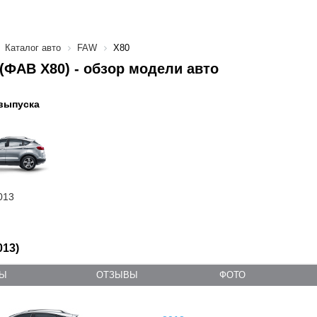
Каталог авто
FAW
X80
(ФАВ X80) - обзор модели авто
выпуска
013
013)
ТЫ
ОТЗЫВЫ
ФОТО