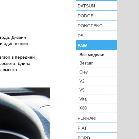
DATSUN
DODGE
DONGFENG
DS
года. Дизайн
и один в один
FAW
Все модели:
erson в передней
росвета. Длина
Besturn
 высота...
Oley
V2
V5
Vita
X80
FERRARI
FIAT
FORD