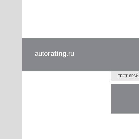
auto
rating
.ru
ТЕСТ-ДРА