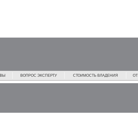
ЙВЫ
ВОПРОС ЭКСПЕРТУ
СТОИМОСТЬ ВЛАДЕНИЯ
О