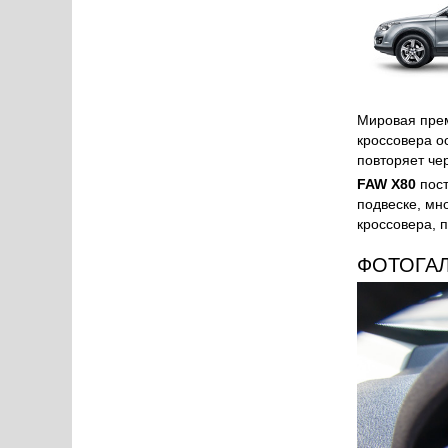
Мировая пре
кроссовера о
повторяет чер
FAW X80
пос
подвеске, мн
кроссовера, 
ФОТОГА