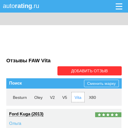
auto
rating
.ru
Отзывы FAW Vita
ДОБАВИТЬ ОТЗЫВ
Поиск
Сменить марку
Besturn
Oley
V2
V5
Vita
X80
Ford Kuga (2013)
Ольга