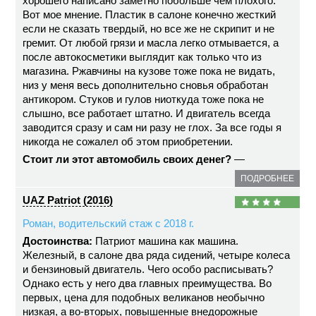
хорошего написано заметно побольше чем плохого.
Вот мое мнение. Пластик в салоне конечно жесткий
если не сказать твердый, но все же не скрипит и не
гремит. От любой грязи и масла легко отмывается, а
после автокосметики выглядит как только что из
магазина. Ржавчины на кузове тоже пока не видать,
низ у меня весь дополнительно сновья обработан
антикором. Стуков и гулов ниоткуда тоже пока не
слышно, все работает штатно. И двигатель всегда
заводится сразу и сам ни разу не глох. За все годы я
никогда не сожалел об этом приобретении.
Стоит ли этот автомобиль своих денег?
—
ПОДРОБНЕЕ
UAZ Patriot (2016)
Роман, водительский стаж с 2018 г.
Достоинства:
Патриот машина как машина.
Железный, в салоне два ряда сидений, четыре колеса
и бензиновый двигатель. Чего особо расписывать?
Однако есть у него два главных преимущества. Во
первых, цена для подобных великанов необычно
низкая, а во-вторых, повышенные внедорожные