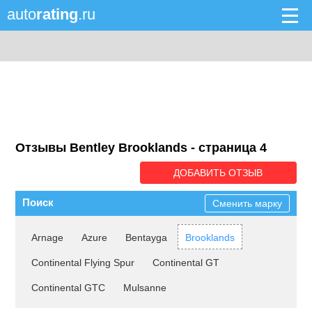
auto
rating
.ru
Отзывы Bentley Brooklands - cтраница 4
ДОБАВИТЬ ОТЗЫВ
Поиск
Сменить марку
Arnage
Azure
Bentayga
Brooklands
Continental Flying Spur
Continental GT
Continental GTC
Mulsanne