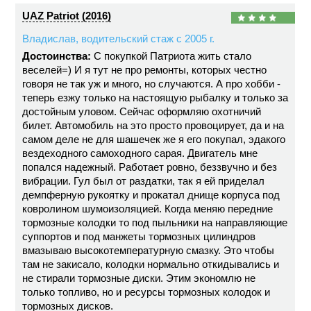
UAZ Patriot (2016)
Владислав, водительский стаж с 2005 г.
Достоинства:
С покупкой Патриота жить стало
веселей=) И я тут не про ремонты, которых честно
говоря не так уж и много, но случаются. А про хобби -
теперь езжу только на настоящую рыбалку и только за
достойным уловом. Сейчас оформляю охотничий
билет. Автомобиль на это просто провоцирует, да и на
самом деле не для шашечек же я его покупал, эдакого
вездеходного самоходного сарая. Двигатель мне
попался надежный. Работает ровно, беззвучно и без
вибрации. Гул был от раздатки, так я ей приделал
демпферную рукоятку и прокатал днище корпуса под
ковролином шумоизоляцией. Когда меняю передние
тормозные колодки то под пыльники на направляющие
суппортов и под манжеты тормозных цилиндров
вмазываю высокотемпературную смазку. Это чтобы
там не закисало, колодки нормально откидывались и
не стирали тормозные диски. Этим экономлю не
только топливо, но и ресурсы тормозных колодок и
тормозных дисков.