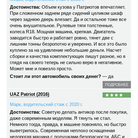
Достоинства:
Объем кузова у Патриотов впечатляет.
При сложенном заднем ряде сидений целиком шкаф
через заднюю дверь влезает. Да и остальное тоже все
очень внушительное. Рулевые тяги толстенные,
колеса R18. Мощная машина, крепкая. Двигатель
заводится быстро и работает ровно, тянет две с
лишним тонны безропотно и уверенно. И все это было
куплено за на удивление небольшие деньги. Насчет
сборки и качества комплектующих пишут разное, но я
глядя на своего теперь не сильно верю в негативное.
Может мне и повезло просто.
Стоит ли этот автомобиль своих денег?
— да
ПОДРОБНЕЕ
UAZ Patriot (2016)
Марк, водительский стаж с 2020 г.
Достоинства:
Советую делать антикор после покупки,
даже современным моделям. Я тянуть не стал.
Немного тогда, правда, в машине повоняло, но быстро
выветрилось. Современная неплохо оснащенная
недорогая машина с подушками безопасности, АБС и