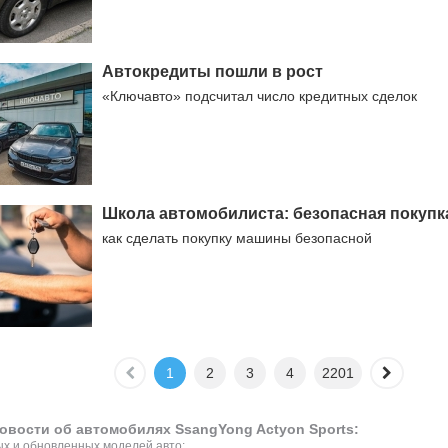
Автокредиты пошли в рост
«Ключавто» подсчитал число кредитных сделок
Школа автомобилиста: безопасная покупк
как сделать покупку машины безопасной
1
2
3
4
2201
овости об автомобилях SsangYong Actyon Sports:
х и обновленных моделей авто;