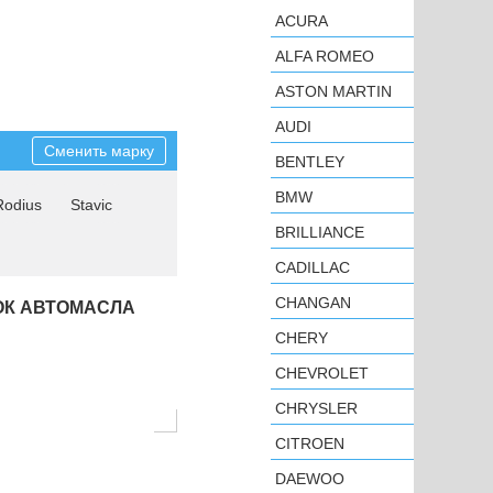
ACURA
ALFA ROMEO
ASTON MARTIN
AUDI
Сменить марку
BENTLEY
BMW
Rodius
Stavic
BRILLIANCE
CADILLAC
CHANGAN
ОК АВТОМАСЛА
CHERY
CHEVROLET
CHRYSLER
CITROEN
DAEWOO