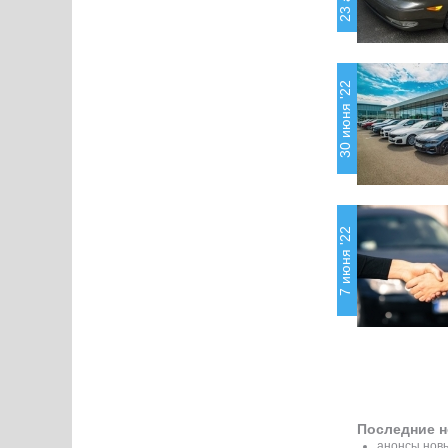
30 июня '22
7 июня '22
Последние н
анонсы новы