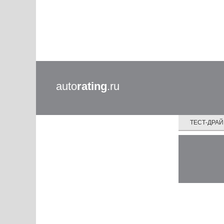
auto
rating
.ru
ТЕСТ-ДРА