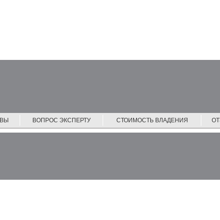
ЙВЫ
ВОПРОС ЭКСПЕРТУ
СТОИМОСТЬ ВЛАДЕНИЯ
О