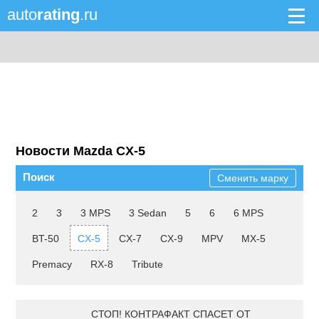
auto
rating
.ru
Новости Mazda CX-5
Поиск
Сменить марку
2
3
3 MPS
3 Sedan
5
6
6 MPS
BT-50
CX-5
CX-7
CX-9
MPV
MX-5
Premacy
RX-8
Tribute
СТОП! КОНТРАФАКТ СПАСЕТ ОТ