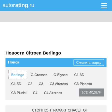
auto
rating
.ru
Новости Citroen Berlingo
Поиск
Сменить марку
Berlingo
C-Crosser
C-Elysee
C1 3D
C1 5D
C2
C3
C3 Aircross
C3 Picasso
C3 Pluriel
C4
C4 Aircross
ВСЕ МОДЕЛИ
СТОП! КОНТРАФАКТ СПАСЕТ ОТ