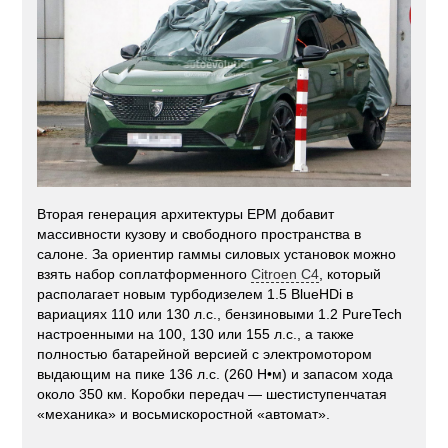
Вторая генерация архитектуры EPM добавит
массивности кузову и свободного пространства в
салоне. За ориентир гаммы силовых установок можно
взять набор соплатформенного
Citroen С4
, который
располагает новым турбодизелем 1.5 BlueHDi в
вариациях 110 или 130 л.с., бензиновыми 1.2 PureTech
настроенными на 100, 130 или 155 л.с., а также
полностью батарейной версией с электромотором
выдающим на пике 136 л.с. (260 Н•м) и запасом хода
около 350 км. Коробки передач — шестиступенчатая
«механика» и восьмискоростной «автомат».