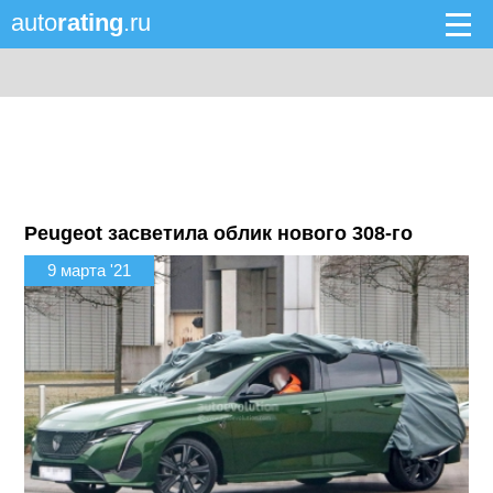
auto
rating
.ru
Peugeot засветила облик нового 308-го
9 марта '21