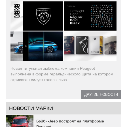
Новая титульная эмблема компании Peugeot
выполнена в форме геральдического щита на котором
отрисован силуэт головы льва.
ДРУГИЕ НОВОСТИ
НОВОСТИ МАРКИ
Бэйби-Jeep построят на платформе
Peugeot