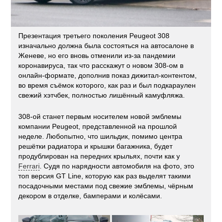
Презентация третьего поколения Peugeot 308
изначально должна была состояться на автосалоне в
Женеве, но его вновь отменили из-за пандемии
коронавируса, так что расскажут о новом 308-ом в
онлайн-формате, дополнив показ дижитал-контентом,
во время съёмок которого, как раз и был подкараулен
свежий хэтчбек, полностью лишённый камуфляжа.
308-ой станет первым носителем новой эмблемы
компании Peugeot, представленной на прошлой
неделе. Любопытно, что шильдик, помимо центра
решётки радиатора и крышки багажника, будет
продублирован на передних крыльях, почти как у
Ferrari
. Судя по нарядности автомобиля на фото, это
топ версия GT Line, которую как раз выделят такими
посадочными местами под свежие эмблемы, чёрным
декором в отделке, бамперами и колёсами.