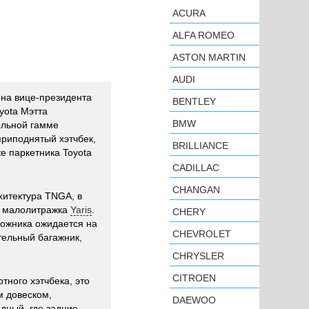
ACURA
ALFA ROMEO
ASTON MARTIN
AUDI
 на вице-президента
BENTLEY
yota Мэтта
BMW
ельной гамме
приподнятый хэтчбек,
BRILLIANCE
е паркетника Toyota
CADILLAC
CHANGAN
хитектура TNGA, в
т малолитражка
Yaris
.
CHERY
рожника ожидается на
CHEVROLET
тельный багажник,
CHRYSLER
CITROEN
тного хэтчбека, это
м довеском,
DAEWOO
дный, где задние