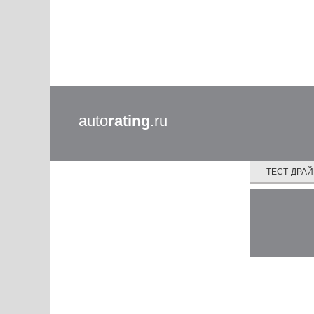
auto
rating
.ru
ТЕСТ-ДРА