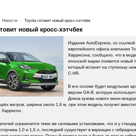
Новости
Toyota готовит новый кросс-хэтчбек
отовит новый кросс-хэтчбек
Издание AutoExpress, со ссылкой
европейского офиса компании To
Харрисона, сообщило, что в мод
японской марки появится новый 
который встанет на ступеньку ниж
C-HR.
В его основе будет модульная ар
версии GA-B, которую используе
Длина кузова нового мини-вседо
ырёх метров, ширина около 1,6 м, при этом модель получит вмести
н Харрисон.
ателей ограничится теми же силовыми установками, что и у стандар
оторчика 1,0 и 1,5 л, последний существует в вариации с гибридны
повышающим отдачу. Полный привод если и будет, то только гибри