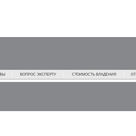
ЙВЫ
ВОПРОС ЭКСПЕРТУ
СТОИМОСТЬ ВЛАДЕНИЯ
О