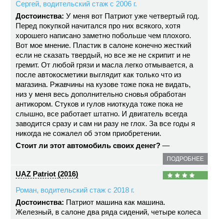
Сергей, водительский стаж с 2006 г.
Достоинства:
У меня вот Патриот уже четвертый год.
Перед покупкой начитался про них всякого, хотя
хорошего написано заметно побольше чем плохого.
Вот мое мнение. Пластик в салоне конечно жесткий
если не сказать твердый, но все же не скрипит и не
гремит. От любой грязи и масла легко отмывается, а
после автокосметики выглядит как только что из
магазина. Ржавчины на кузове тоже пока не видать,
низ у меня весь дополнительно сновья обработан
антикором. Стуков и гулов ниоткуда тоже пока не
слышно, все работает штатно. И двигатель всегда
заводится сразу и сам ни разу не глох. За все годы я
никогда не сожалел об этом приобретении.
Стоит ли этот автомобиль своих денег?
—
ПОДРОБНЕЕ
UAZ Patriot (2016)
Роман, водительский стаж с 2018 г.
Достоинства:
Патриот машина как машина.
Железный, в салоне два ряда сидений, четыре колеса