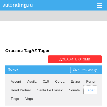
auto
rating
.ru
Отзывы TagAZ Tager
ДОБАВИТЬ ОТЗЫВ
Поиск
Сменить марку
Accent
Aquila
C10
Corda
Estina
Porter
Road Partner
Santa Fe Classic
Sonata
Tager
Tingo
Vega