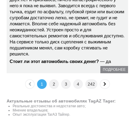
него я пока не выявил. Заводится всегда с первого
тычка, ездит по асфальту, глубокой грязи или высоким
сугробам достаточно легко, не гремит, не гудит и не
ломается. Вполне себе надежный автомобиль без
неожиданностей. Устроен просто и для
самостоятельных ремонтов и обслуживания доступно.
На сервисе только диск сцепления с выжимным
подшипником менял, сам коробку стягивать не
решился.
Стоит ли этот автомобиль своих денег?
— да
ПОДРОБНЕЕ
1
2
3
4
242
Актуальные отзывы об автомобилях TagAZ Tager:
Реальные достоинства и недостатки авто;
Мнение владельцев;
Опыт эксплуатации ТагАЗ Тайгер.