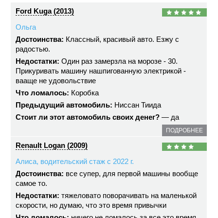
Ford Kuga (2013)
Ольга
Достоинства:
Классный, красивый авто. Езжу с
радостью.
Недостатки:
Один раз замерзла на морозе - 30.
Прикуривать машину нашпигованную электрикой -
вааще не удовольствие
Что ломалось:
Коробка
Предыдущий автомобиль:
Ниссан Тиида
Стоит ли этот автомобиль своих денег?
— да
ПОДРОБНЕЕ
Renault Logan (2009)
Алиса, водительский стаж с 2022 г.
Достоинства:
все супер, для первой машины вообще
самое то.
Недостатки:
тяжеловато поворачивать на маленькой
скорости, но думаю, что это время привычки
Что ломалось:
ничего не ломалось за все это время