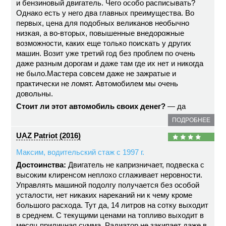
и бензиновый двигатель. Чего особо расписывать?
Однако есть у него два главных преимущества. Во
первых, цена для подобных великанов необычно
низкая, а во-вторых, повышенные внедорожные
возможности, каких еще только поискать у других
машин. Возит уже третий год без проблем по очень
даже разным дорогам и даже там где их нет и никогда
не было.Мастера совсем даже не зажратые и
практически не ломят. Автомобилем мы очень
довольны.
Стоит ли этот автомобиль своих денег?
— да
ПОДРОБНЕЕ
UAZ Patriot (2016)
Максим, водительский стаж с 1997 г.
Достоинства:
Двигатель не капризничает, подвеска с
высоким клиренсом неплохо сглаживает неровности.
Управлять машиной подолгу получается без особой
усталости, нет никаких нареканий ни к чему кроме
большого расхода. Тут да, 14 литров на сотку выходит
в среднем. С текущими ценами на топливо выходит в
месяц приличная сумма. Радиатор не закипает даже в