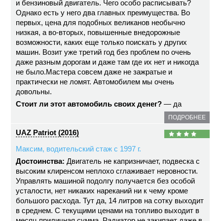
и бензиновый двигатель. Чего особо расписывать?
Однако есть у него два главных преимущества. Во
первых, цена для подобных великанов необычно
низкая, а во-вторых, повышенные внедорожные
возможности, каких еще только поискать у других
машин. Возит уже третий год без проблем по очень
даже разным дорогам и даже там где их нет и никогда
не было.Мастера совсем даже не зажратые и
практически не ломят. Автомобилем мы очень
довольны.
Стоит ли этот автомобиль своих денег?
— да
ПОДРОБНЕЕ
UAZ Patriot (2016)
Максим, водительский стаж с 1997 г.
Достоинства:
Двигатель не капризничает, подвеска с
высоким клиренсом неплохо сглаживает неровности.
Управлять машиной подолгу получается без особой
усталости, нет никаких нареканий ни к чему кроме
большого расхода. Тут да, 14 литров на сотку выходит
в среднем. С текущими ценами на топливо выходит в
месяц приличная сумма. Радиатор не закипает даже в