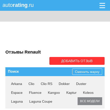
auto
rating
.ru
Отзывы Renault
ДОБАВИТЬ ОТЗЫВ
Поиск
Сменить марку
Arkana
Clio
Clio RS
Dokker
Duster
Espace
Fluence
Kangoo
Kaptur
Koleos
Laguna
Laguna Coupe
ВСЕ МОДЕЛИ