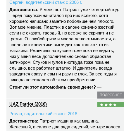
Сергей, водительский стаж с 2006 г.
Достоинства:
У меня вот Патриот уже четвертый год.
Перед покупкой начитался про них всякого, хотя
хорошего написано заметно побольше чем плохого.
Вот мое мнение. Пластик в салоне конечно жесткий
если не сказать твердый, но все же не скрипит и не
гремит. От любой грязи и масла легко отмывается, а
после автокосметики выглядит как только что из
магазина. Ржавчины на кузове тоже пока не видать,
низ у меня весь дополнительно сновья обработан
антикором. Стуков и гулов ниоткуда тоже пока не
слышно, все работает штатно. И двигатель всегда
заводится сразу и сам ни разу не глох. За все годы я
никогда не сожалел об этом приобретении.
Стоит ли этот автомобиль своих денег?
—
ПОДРОБНЕЕ
UAZ Patriot (2016)
Роман, водительский стаж с 2018 г.
Достоинства:
Патриот машина как машина.
Железный, в салоне два ряда сидений, четыре колеса