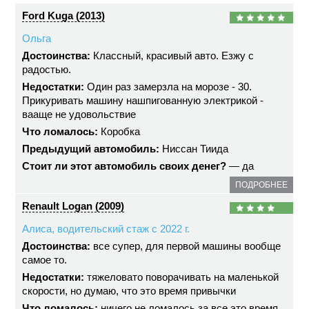
Ford Kuga (2013)
Ольга
Достоинства:
Классный, красивый авто. Езжу с
радостью.
Недостатки:
Один раз замерзла на морозе - 30.
Прикуривать машину нашпигованную электрикой -
вааще не удовольствие
Что ломалось:
Коробка
Предыдущий автомобиль:
Ниссан Тиида
Стоит ли этот автомобиль своих денег?
— да
ПОДРОБНЕЕ
Renault Logan (2009)
Алиса, водительский стаж с 2022 г.
Достоинства:
все супер, для первой машины вообще
самое то.
Недостатки:
тяжеловато поворачивать на маленькой
скорости, но думаю, что это время привычки
Что ломалось:
ничего не ломалось за все это время