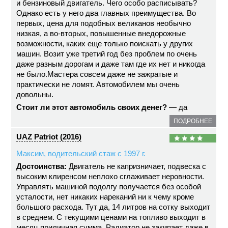
и бензиновый двигатель. Чего особо расписывать?
Однако есть у него два главных преимущества. Во
первых, цена для подобных великанов необычно
низкая, а во-вторых, повышенные внедорожные
возможности, каких еще только поискать у других
машин. Возит уже третий год без проблем по очень
даже разным дорогам и даже там где их нет и никогда
не было.Мастера совсем даже не зажратые и
практически не ломят. Автомобилем мы очень
довольны.
Стоит ли этот автомобиль своих денег?
— да
ПОДРОБНЕЕ
UAZ Patriot (2016)
Максим, водительский стаж с 1997 г.
Достоинства:
Двигатель не капризничает, подвеска с
высоким клиренсом неплохо сглаживает неровности.
Управлять машиной подолгу получается без особой
усталости, нет никаких нареканий ни к чему кроме
большого расхода. Тут да, 14 литров на сотку выходит
в среднем. С текущими ценами на топливо выходит в
месяц приличная сумма. Радиатор не закипает даже в