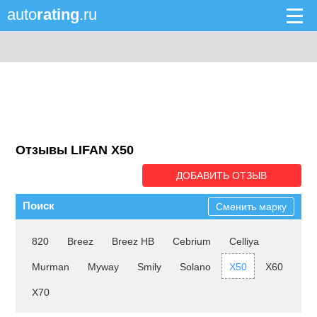
auto
rating
.ru
Отзывы LIFAN X50
ДОБАВИТЬ ОТЗЫВ
Поиск
Сменить марку
820
Breez
Breez HB
Cebrium
Celliya
Murman
Myway
Smily
Solano
X50
X60
X70