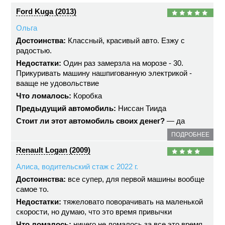
Ford Kuga (2013)
Ольга
Достоинства:
Классный, красивый авто. Езжу с
радостью.
Недостатки:
Один раз замерзла на морозе - 30.
Прикуривать машину нашпигованную электрикой -
вааще не удовольствие
Что ломалось:
Коробка
Предыдущий автомобиль:
Ниссан Тиида
Стоит ли этот автомобиль своих денег?
— да
ПОДРОБНЕЕ
Renault Logan (2009)
Алиса, водительский стаж с 2022 г.
Достоинства:
все супер, для первой машины вообще
самое то.
Недостатки:
тяжеловато поворачивать на маленькой
скорости, но думаю, что это время привычки
Что ломалось:
ничего не ломалось за все это время