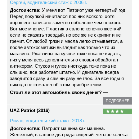
Сергей, водительский стаж с 2006 г.
Достоинства:
У меня вот Патриот уже четвертый год.
Перед покупкой начитался про них всякого, хотя
хорошего написано заметно побольше чем плохого.
Вот мое мнение. Пластик в салоне конечно жесткий
если не сказать твердый, но все же не скрипит и не
гремит. От любой грязи и масла легко отмывается, а
после автокосметики выглядит как только что из
магазина. Ржавчины на кузове тоже пока не видать,
низ у меня весь дополнительно сновья обработан
антикором. Стуков и гулов ниоткуда тоже пока не
слышно, все работает штатно. И двигатель всегда
заводится сразу и сам ни разу не глох. За все годы я
никогда не сожалел об этом приобретении.
Стоит ли этот автомобиль своих денег?
—
ПОДРОБНЕЕ
UAZ Patriot (2016)
Роман, водительский стаж с 2018 г.
Достоинства:
Патриот машина как машина.
Железный, в салоне два ряда сидений, четыре колеса