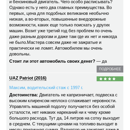
и бензиновый двигатель. Чего особо расписывать?
Однако есть у него два главных преимущества. Во
первых, цена для подобных великанов необычно
низкая, а во-вторых, повышенные внедорожные
возможности, каких еще только поискать у других
машин. Возит уже третий год без проблем по очень
даже разным дорогам и даже там где их нет и никогда
не было.Мастера совсем даже не зажратые и
практически не ломят. Автомобилем мы очень
довольны.
Стоит ли этот автомобиль своих денег?
— да
ПОДРОБНЕЕ
UAZ Patriot (2016)
Максим, водительский стаж с 1997 г.
Достоинства:
Двигатель не капризничает, подвеска с
высоким клиренсом неплохо сглаживает неровности.
Управлять машиной подолгу получается без особой
усталости, нет никаких нареканий ни к чему кроме
большого расхода. Тут да, 14 литров на сотку выходит
в среднем. С текущими ценами на топливо выходит в
месяц приличная сумма. Радиатор не закипает даже в