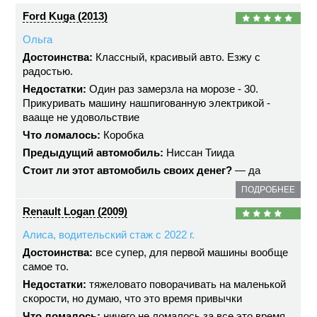
Ford Kuga (2013)
Ольга
Достоинства:
Классный, красивый авто. Езжу с
радостью.
Недостатки:
Один раз замерзла на морозе - 30.
Прикуривать машину нашпигованную электрикой -
вааще не удовольствие
Что ломалось:
Коробка
Предыдущий автомобиль:
Ниссан Тиида
Стоит ли этот автомобиль своих денег?
— да
ПОДРОБНЕЕ
Renault Logan (2009)
Алиса, водительский стаж с 2022 г.
Достоинства:
все супер, для первой машины вообще
самое то.
Недостатки:
тяжеловато поворачивать на маленькой
скорости, но думаю, что это время привычки
Что ломалось:
ничего не ломалось за все это время