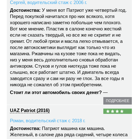
Сергей, водительский стаж с 2006 г.
Достоинства:
У меня вот Патриот уже четвертый год.
Перед покупкой начитался про них всякого, хотя
хорошего написано заметно побольше чем плохого.
Вот мое мнение. Пластик в салоне конечно жесткий
если не сказать твердый, но все же не скрипит и не
гремит. От любой грязи и масла легко отмывается, а
после автокосметики выглядит как только что из
магазина. Ржавчины на кузове тоже пока не видать,
низ у меня весь дополнительно сновья обработан
антикором. Стуков и гулов ниоткуда тоже пока не
слышно, все работает штатно. И двигатель всегда
заводится сразу и сам ни разу не глох. За все годы я
никогда не сожалел об этом приобретении.
Стоит ли этот автомобиль своих денег?
—
ПОДРОБНЕЕ
UAZ Patriot (2016)
Роман, водительский стаж с 2018 г.
Достоинства:
Патриот машина как машина.
Железный, в салоне два ряда сидений, четыре колеса