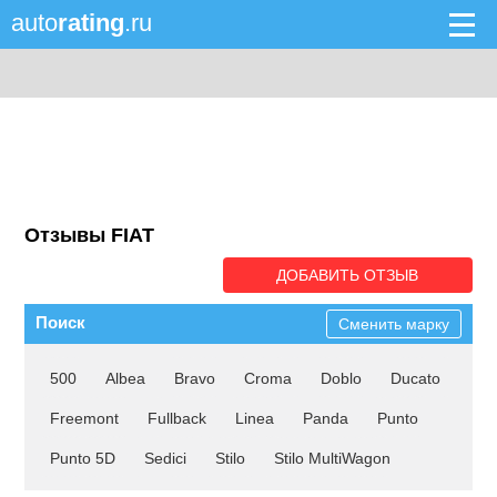
auto
rating
.ru
Отзывы FIAT
ДОБАВИТЬ ОТЗЫВ
Поиск
Сменить марку
500
Albea
Bravo
Croma
Doblo
Ducato
Freemont
Fullback
Linea
Panda
Punto
Punto 5D
Sedici
Stilo
Stilo MultiWagon