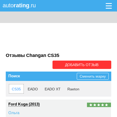
auto
rating
.ru
Отзывы Changan CS35
ДОБАВИТЬ ОТЗЫВ
Поиск
Сменить марку
CS35
EADO
EADO XT
Raeton
Ford Kuga (2013)
Ольга