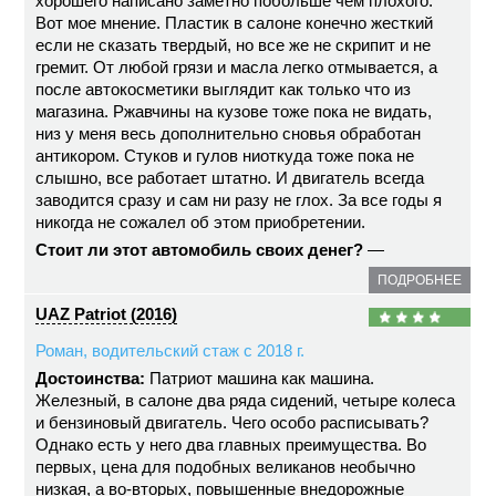
хорошего написано заметно побольше чем плохого.
Вот мое мнение. Пластик в салоне конечно жесткий
если не сказать твердый, но все же не скрипит и не
гремит. От любой грязи и масла легко отмывается, а
после автокосметики выглядит как только что из
магазина. Ржавчины на кузове тоже пока не видать,
низ у меня весь дополнительно сновья обработан
антикором. Стуков и гулов ниоткуда тоже пока не
слышно, все работает штатно. И двигатель всегда
заводится сразу и сам ни разу не глох. За все годы я
никогда не сожалел об этом приобретении.
Стоит ли этот автомобиль своих денег?
—
ПОДРОБНЕЕ
UAZ Patriot (2016)
Роман, водительский стаж с 2018 г.
Достоинства:
Патриот машина как машина.
Железный, в салоне два ряда сидений, четыре колеса
и бензиновый двигатель. Чего особо расписывать?
Однако есть у него два главных преимущества. Во
первых, цена для подобных великанов необычно
низкая, а во-вторых, повышенные внедорожные