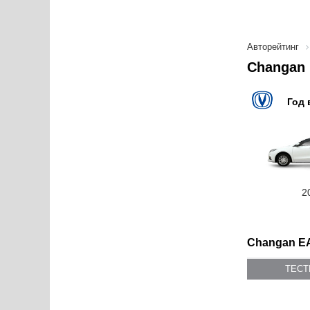
Авторейтинг
Changan 
Год 
2
Changan EA
ТЕС