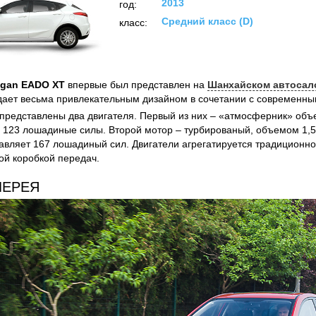
2013
год:
Средний класс (D)
класс:
gan EADO XT
впервые был представлен на
Шанхайском автосал
ает весьма привлекательным дизайном в сочетании с современны
 представлены два двигателя. Первый из них – «атмосферник» объ
123 лошадиные силы. Второй мотор – турбированый, объемом 1,5
тавляет 167 лошадиный сил. Двигатели агрегатируется традиционн
ой коробкой передач.
ЛЕРЕЯ