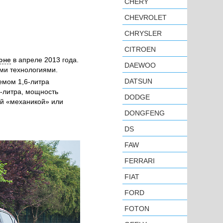
CHERY
CHEVROLET
CHRYSLER
CITROEN
оне
в апреле 2013 года.
DAEWOO
ми технологиями.
DATSUN
емом 1,6-литра
-литра, мощность
DODGE
ой «механикой» или
DONGFENG
DS
FAW
FERRARI
FIAT
FORD
FOTON