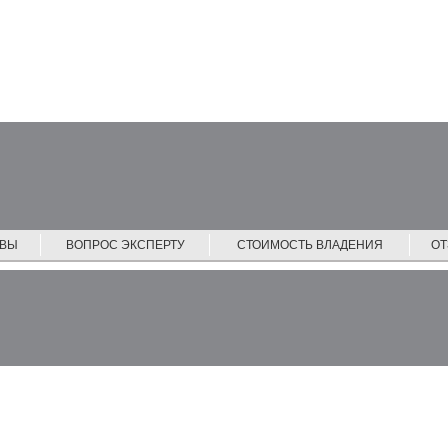
ЙВЫ
ВОПРОС ЭКСПЕРТУ
СТОИМОСТЬ ВЛАДЕНИЯ
О