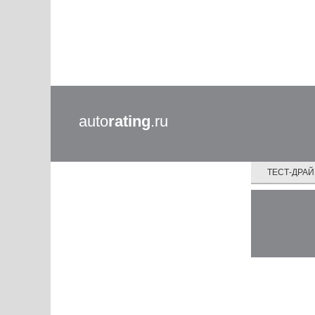
auto
rating
.ru
ТЕСТ-ДРА