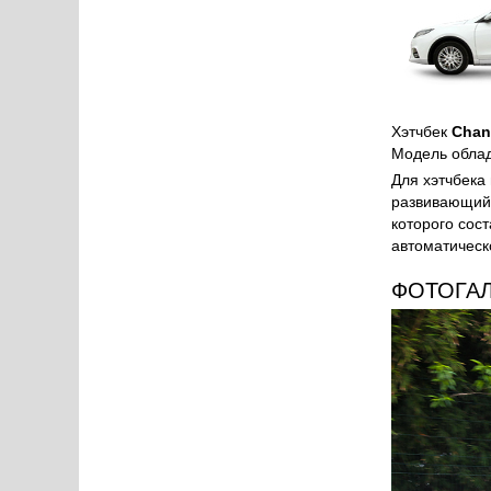
Хэтчбек
Chan
Модель облад
Для хэтчбека
развивающий 
которого сос
автоматическ
ФОТОГА