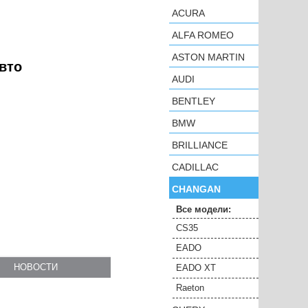
ACURA
ALFA ROMEO
ASTON MARTIN
вто
AUDI
BENTLEY
BMW
BRILLIANCE
CADILLAC
CHANGAN
Все модели:
CS35
EADO
НОВОСТИ
EADO XT
Raeton