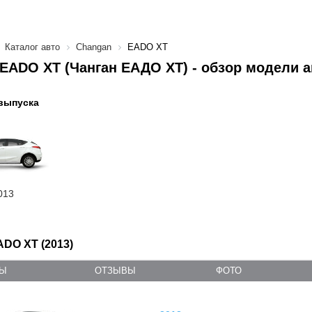
Каталог авто
Changan
EADO XT
EADO XT (Чанган ЕАДО XT) - обзор модели а
выпуска
013
DO XT (2013)
ТЫ
ОТЗЫВЫ
ФОТО