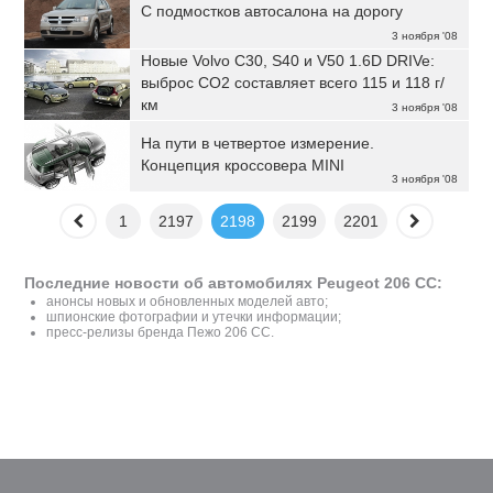
C подмостков автосалона на дорогу
3 ноября '08
Новые Volvo C30, S40 и V50 1.6D DRIVe:
выброс CO2 составляет всего 115 и 118 г/
км
3 ноября '08
На пути в четвертое измерение.
Концепция кроссовера MINI
3 ноября '08
1
2197
2198
2199
2201
Последние новости об автомобилях Peugeot 206 CC:
анонсы новых и обновленных моделей авто;
шпионские фотографии и утечки информации;
пресс-релизы бренда Пежо 206 CC.