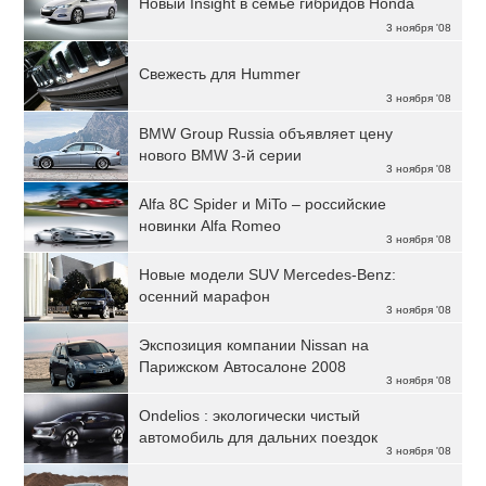
Новый Insight в семье гибридов Honda
3 ноября '08
Свежесть для Hummer
3 ноября '08
BMW Group Russia объявляет цену
нового BMW 3-й серии
3 ноября '08
Alfa 8C Spider и MiTo – российские
новинки Alfa Romeo
3 ноября '08
Новые модели SUV Mercedes-Benz:
осенний марафон
3 ноября '08
Экспозиция компании Nissan на
Парижском Автосалоне 2008
3 ноября '08
Ondelios : экологически чистый
автомобиль для дальних поездок
3 ноября '08