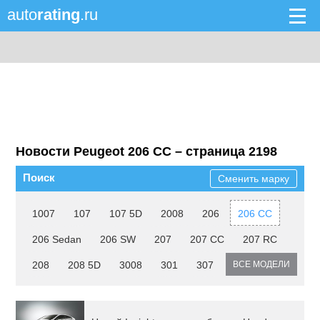
auto
rating
.ru
Новости Peugeot 206 CC – страница 2198
Поиск
Сменить марку
1007
107
107 5D
2008
206
206 CC
206 Sedan
206 SW
207
207 CC
207 RC
208
208 5D
3008
301
307
ВСЕ МОДЕЛИ